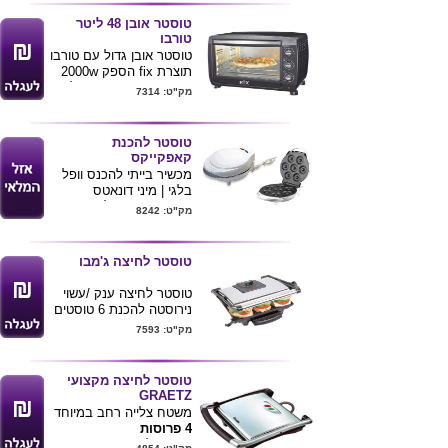
הספקw1200
,i
חברת-cobra
טוסטר אובן 48 ליטר
ניתן לוגו של הלקוח ע"ג
טורבו
האריזה באמצעות מדבקה
טוסטר אובן גדול עם טורבו
תוצרת fix הספק 2000w
בורר חום עד 250 מעלות
מק"ט: 7314
עם טרמוסטט , 4 מצבים
לגופי חימום
מגיע עם 2 תבניות אפיה
טוסטר להכנת
ורשת .
קאפקייקס
מידות חוץ: רוחב 55,
מכשיר בייתי להכנס וופל
עומק: 38, גובה: 41
בלגי | מיני דונאטס
מידות פנים: רוחב: 40,
וקאפקייקס 3 פלטות
מק"ט: 8242
עומק: 31 ס"מ
מצופות חומר מונע
12 חודשים אחריות
הידבקות .
והוראות הפעלה בעברית
220V
טוסטר לחיצה ג'מבו
באישור מכון התקנים
ניתן להדפיס לוגו ע"ג
טוסטר לחיצה ענק /עשוי
המוצר
נירוסטה להכנת 6 טוסטים
בו זמנית
מק"ט: 7593
כולל סכין חיתוך מובנית
כולל ציפוי למניעת הדבקה
אחריות שנה מיום הרכישה
טוסטר לחיצה מקצועי
GRAETZ
משטח צלייה רחב במיוחד
4 פרוסות
טוסטר לחיצה מנירוסטה