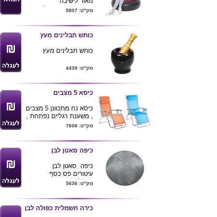
מאוד לישיבה
הכורסא מתאימה לבית
מק"ט: 5807
,לחופשה ,לים ואפילו
למשרד.
אופציה למיתוג ע"ג החלק
כותש תבלינים מעץ
התחתון של הכורסא
כותש תבלינים מעץ
מק"ט: 4439
כיסא 5 מצבים
כיסא נח מתכוונן 5 מצבים
, משענת רגליים נפתחת ,
משענות ידים נוחות
מק"ט: 7606
במיוחד .
הכיסא מתקפל ונוח
לאחסון , עמיד לתנאי חוץ
כיפה סאטן לבן
.
מידות מושב : 46X40 ס"מ
כיפה סאטן לבן
מידות חלק עליון : 73 ס"מ
עיטורים פס כסף
כולל המשענת ראש
ניתן למתג- מזכרת יפה
מק"ט: 5636
לאירועים
דוגמא נוספת עם מגן דוד
במקום פרח בראש הכיפה
כירה חשמלית כפולה לבן