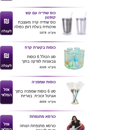
יחידות .
ניתן להדפיס לוגו ע"ג הכוס
.
כוס שתייה עם קש
הזמנות בכפולות של 6
קופנגן
יחידות ומינימום הזמנה 60
כוס שתייה קרה מעוצבת
חידות .
ואיכותית בעלת דופן כפולה
עם קש לשימוש רב פעמי
מק"ט: 1878
נפח 400 מ"ל
מגיע בשני צבעים לפי
תמונה
כוסות בקערת קרח
ניתן להדפיס לוגו ע"ג
המוצר .
סט הכולל 6 כוסות
צבעוניות לוודקה בתוך
לרכישת מוצר
קערת קרח.
מק"ט: 4245
זה בכמויות
בודדות ומשלוח
עד הב
ית לחצ/י
כוסות שמפניה
כאן
סט 6 כוסות שמפניה בתוך
אגרטל זכוכית. באריזת
מתנה.
מק"ט: 4659
כורסא מתנפחת
כורסא מתנפחת הנוחה