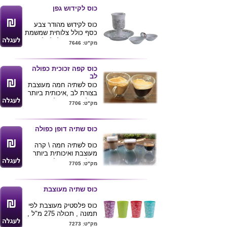
ניתן להדפיס לוגו של
כוס לקידוש גפן
הלקוח
כוס לקידוש מהודר צבע
כסף כולל צלוחית שמשמת
כתחתית או כלי למלח
מק"ט: 7646
כוס קפה זכוכית כפולה
לב
כוס לשתיה חמה מעוצבת
בצורת לב ,איכותית ביותר
בעלת דופן כפולה שומרת
מק"ט: 7706
את טמפרטורת המשקה
לאורך זמן והחלק החיצוני
של הכוס אינו חם למגע .
כוס שתיה דופן כפולה
נפח 300 מ"ל
ניתן להדפיס לוגו ע"ג הכוס
כוס לשתיה חמה \ קרה
.
מעוצבת ואיכותית ביותר
בעלת דופן כפולה שומרת
מק"ט: 7705
את טמפרטורת המשקה
לאורך זמן והחלק החיצוני
של הכוס אינה קרה או
כוס שתיה מעוצבת
חמה למגע .
נפח 350 מ"ל
כוס פלסטיק מעוצבת לפי
קיים בנפחים נוספים : 80
תמונה , תכולה 275 מ"ל ,
מ"ל -- אספרסו | 250 מ"ל
מינימום הזמנה 1200
מק"ט: 7273
-- הפוך בינוני