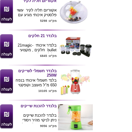
אקווריום תליה לקיר
וינטאג' אשר משדרגת את
חלל החדר/ המשרד.
אקווריום תליה לקיר עשוי
מתאימה לתמונה בגודל
פלסטיק איכותי מגיע עם
4*6 אינץ' , 17*22 ס"מ.
צמח מלאכותי .
מק"ט: 5298
ניתן להדפיס לוגו על גבי
ניתן למתג את המוצר
המוצר.
בלוגו הלקוח . מגיע
באריזת קרטון לבנה .
בלנדר 21 חלקים
מגיע בשני גדלים : קוטר
26 ס"מ וקוטר 30 ס"מ
בלנדר איכותי 21magic-
המחיר מתייחס למידה
bullet חלקים , מקצועי
הקטנה .
וקל לתפעול וניקוי .
מק"ט: 6845
בלנדר חשמלי לשייקים
250W
בלנד חשמלי איכותי בנפח
650 מ"ל מעוצב וקופקטי
פשוט לשימוש וניקוי ,
מק"ט: 10105
מתאים לפירות קפואים ,
250W
ניתן להדפיס לוגו ע"ג
בלנדר להכנת שייקים
המוצר
בלנדר להכנת שייקים
ניתן לניקוי מהיר ויסודי
קומפקטי ונוח לתפעול
מק"ט: 9056
מגיע בצבעים ירוק ותכלת