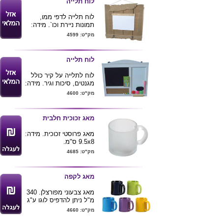
לוח תלייה
.ירוק
לוח תלייה לדפי ממו,
תמונות ניירת וכו`. מידה:
20x30 ס"מ
מק"ט: 4599
לוח תלייה
לוח לתלייה על קיר כולל
מגנטים, סיכות וגיר. מידה:
34x29 ס"מ
מק"ט: 4600
מאג זכוכית חלבית
מאג פרוסטי זכוכית. מידה:
9.5x8 ס"מ.
המאג קיים גם בדגם
מק"ט: 4685
מאג פורצלן לבן
וגם ב
מאג
פורצלן צבעוני
.
מאג לקפה
מאג צבעוני מפורצלן. 340
מ"ל ניתן להדפיס לוגו ע"ג
המוצר
מק"ט: 4660