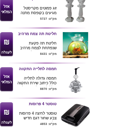
גל"צ, "המילה
זוג פמוטים מקריסטל
האחרונה", אורי אורבך
מגיעים בקופסת מתנה
ועירית לינור
מק"ט: 5727
*"מדהים !...צריך
חליטת תה צמח מרהיב
לשמוע כדי להאמין ...
פריט חובה בכל בית
חליטת תה פקעת
!"
שנפתחת לצמח מרהיב
בקנקן ( הקנקן לצורך
מק"ט: 8431
המחשה , ניתן לרכוש
ערוץ 10
"אודטה"
קנקים וחליטות )
הופך כל אירוח לנעים
חמסה לתלייה התקווה
ומהנה ממש
*"נכס תרבותי לאומי
חמסה גדולה לתלייה
וחינוכי , פריט חובה
כולל כיתוב שירת התקווה
כולל לוחית לחריטת לוגו
בכל בית יהודי"
מק"ט: 8870
של הלקוח
גודל מוצר 10*12
הסוכנות היהודית
אורך כולל חוט 30 ס"מ
לישראל
טוסטר 4 פרוסות
טוסטר לחיצה 4 פרוסות
צבע שחור דגם חדיש
פלטות עם ציפוי מיוחד
מק"ט: 4853
מונע הידבקות
'