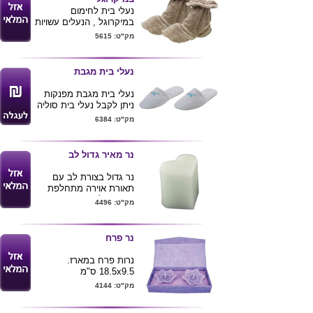
נעלי בית לחימום
במיקרוגל , הנעלים עשויות
ממיקרופייבר איכותי ומפנק
מק"ט: 5615
. קיים בצבעים חום בהיר
וכחול כהה.
נעלי בית מגבת
נעלי בית מגבת מפנקות
ניתן לקבל נעלי בית סוליה
2 מ"מ או 5מ"מ
מק"ט: 6384
נר מאיר גדול לב
נר גדול בצורת לב עם
תאורת אוירה מתחלפת
בעת הדלקת הנר.
מק"ט: 4496
נר פרח
נרות פרח במארז.
18.5x9.5 ס"מ
מק"ט: 4144