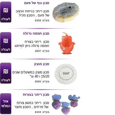
סבון גוף של פעם
סבון ריחני בניחוח ועיצוב
של פעם , הסבון מכיל
מרכיבים טבעיים ועטוף
מק"ט: 6334
בנייר קרפ אלגנטי .
ניתן לשלב את הסבון עם
מגוון מוצרים ולהפוך אותו
סבון חמסה גדולה
למתנה אינטימית וכיפית
לקבלה .
סבון ריחני בצורת
חמסה גדולה ניתן למיתוג
ועיצוב לפי דרישת הלקוח
מק"ט: 4947
גודל 13/17 סמ'
מגיע באריזת צלופן
'הסבון אינו לרחצה'
סבון מוצק
סבון מוצק במשקלים שונים
15/20 ו 40 גר'
ניתן למיתוג במדבקה
מק"ט: 6920
הסבונים מאושרים ע"י מכון
התקנים
כמות מינימום 1000 יחידות
סבון ריחני בצורות
ניתן לצרף את הסבון כחלק
מערכה מתוך מגוון
מוצרי
סבון ריחני במגוון צורות
הספא שלנו
של פרחים , הסבון מיוצר
ונארז ע"י אנשים עם צרכים
מק"ט: 6333