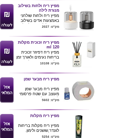
ניתן להוסיף טיפות שמן או
מפיץ ריח ולחות בשילוב
בושם שאוהבים .
מנורת לילה
מידות 10X10X10 ס"מ
מפיץ ריח ולחות שולחני
ניתן להדפיס לוגו ע"ג
באמצעות אדים בשילוב
המוצר .
מנורת לילה , פועל על
מק"ט: 2027
מתח USB ( כבל כלול
בערכה )
ניתן להוסיף טיפות שמן או
מפיץ ריח זכוכית מקלות
בושם שאוהבים .
120 ml
מידות 9.5X9.5X15 ס"מ
מפיץ ריח דפיוזר זכוכית
ניתן להדפיס לוגו ע"ג
בריחות נעימים ולאורך זמן
המוצר .
וניל , פינק פפר , לבנדר
מק"ט: 10108
והדרים .
120 מ"ל
מגיע באריזת מתנה
מפיץ ריח מבער שמן
מגיע באריזה ניתן להדפיס
לוגו ע"ג המוצר
מפיץ ריח מבער שמן
מעוצב עם שטח פרסומי
להדפסת לוגו , מגיע
מק"ט: 5602
בשלושה ניחוחות : לבנדר ,
וניל וניחוח ים .
מפיץ ריח מקלות
מפיץ ריח מקלות
בריחות
לוונדר,שושנים ולימון.
מק"ט: 5254