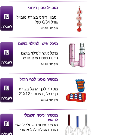
המוצר.
מובייל סבון ריחני
סבון ריחני בצורת
מובייל
גודל 6/34 סמ'
מגיע באריזת צלופן
מק"ט: 4948
'הסבון אינו לרחצה'
מיכל אישי למילוי בושם
מיכל אישי למילוי בושם
היינו פטנט רשום חדש
ופיתרון מושלם לכולנו.......
מק"ט: 5016
המיכל מתחבר לכל בקבוק
בושםבאמצעות
פיית סיליקון המורכבת בחלקו
מכשיר מסג' לכף הרגל
התחתון של המיכל בצורה
קלה ומהירה .
ללא צורך
מסג`ר לכף הרגל בצורת
בפירוק ראש הבקבוק.
כף רגל , מידות : 21X12
תכולה 5 מ"ל מספיקים
ס"מ
מק"ט: 4604
לכ50 התזות
עשוי אלומניום
ניתן להדפיס לוגו ע"ג
ובפנים זכוכית .
המוצר
ניתן למתג את המוצר
מכשיר עיסוי חשמלי
בהדפסה או בחריטת לייזר
לראש
מכשיר עיסוי חשמלי לראש
מוצר מושלם לכל אהובי
הפינוק והרוגע