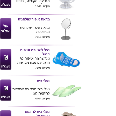
מגדילה ומקטינה , בסיס
אקריל שקוף
מק"ט: 1846
מידות 17.5X13.5 ס"מ
קוטר מראה 10 ס"מ
ניתן להדפיס לוגו ע"ג
מראת איפור שולחנית
המוצר
מראת איפור שולחנית
מנירוסטה
קוטר 17 ס"מ גובה המראה
מק"ט: 7218
35 ס"מ
ניתן לנתג את המראה עם
לוגו חברה
נעל לשטיפה וטיפוח
הרגל
נעל צחצוח וטיפוח כף
הרגל עם מגוון מברשות
יחודיות לרענון עור הרגלים
מק"ט: 7805
.
הנעל נצמדת למשטח
האמבט באמצעות ואקומים
נעלי בית
.
נעלי בית מבד עם אפשרות
לריקמת לוגו
מק"ט: 4464
נעלי בית לחימום
במיקרוגל