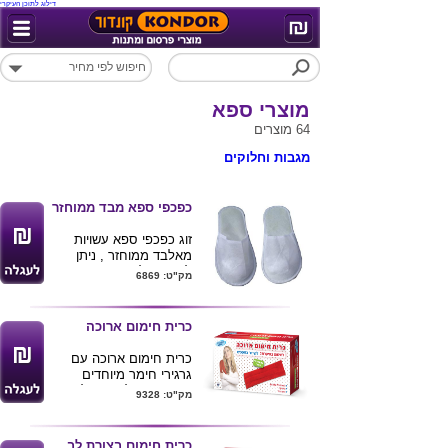
דילוג לתוכן העיקרי
מוצרי ספא
64 מוצרים
מגבות וחלוקים
כפכפי ספא מבד ממוחזר
זוג כפכפי ספא עשויות
מאלבד ממוחזר , ניתן
להדפיס לוגו ע"ג
מק"ט: 6869
הכפכפים
מינימום הזמנה 100 זוגות
כרית חימום ארוכה
כרית חימום ארוכה עם
גרגירי חימר מיוחדים
השומרים על החום לאורך
מק"ט: 9328
זמן
הכרית מיוחדת עבור טיפול
בכאבים : צוואר תפוס ,
כרית חימום בצורת לב