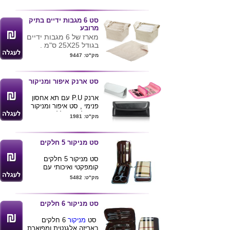
מיוחדים תוך כדי תרומה
לקהילה . כל סבון מגיע
באריזת רשת עם קשירת
סט 6 מגבות ידיים בתיק
רפיה .
מרובע
מינימום 1000 יחידות
מארז של 6 מגבות ידיים
בגודל 25X25 ס"מ .
מגיע בתיק קנווס מרובע
מק"ט: 9447
.
ניתן למתג את המגבות
ואת התיק
סט ארנק איפור ומניקור
ארנק P.U עם תא אחסון
פנימי , סט איפור ומניקור
10 חלקים כולל מראה
מק"ט: 1981
בצורת לב
מידות : 16X8X5ס"מ .
סט מניקור 5 חלקים
סט מניקור 5 חלקים
קומפקטי ואיכותי עם
סגירת רוכסן ,
מק"ט: 5482
מידות מוצר : 10X6X2.5
ס"מ
סט מניקור 6 חלקים
סט
מניקור
6 חלקים
באריזה אלגנטית ומפוארת