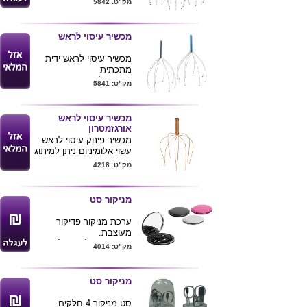
מק"ט: 5842
ידית בצבעים כחול כסוף
ואדום
אופצית מיתוג ע"ג ידית
מכשיר עיסוי לראש
המכשיר
מכשיר עיסוי לראש ידית
מתכתית
אופציה למיתוג ע"ג הידית
מק"ט: 5841
בחריטת לייזר
ניתן לצרף את המכשיר
עיסוי
לערכת ספא מפנקת
מכשיר עיסוי לראש
אורגזמטרון
מכשיר פינוק עיסוי לראש
עשוי אלומיניום ניתן למיתוג
.
מק"ט: 4218
מניקור סט
ערכת מניקור פדיקור
מעוצבת.
הערכה מכילה 5 חלקים
מק"ט: 4014
ומראה בתוכה.
מגיע במארז יוקרתי דמוי
עור.
מניקור סט
ניתן להדפיס לוגו ע"ג
המוצר.
סט מניקור 4 חלקים