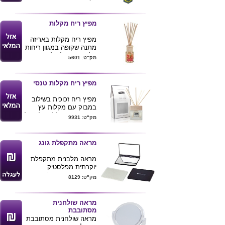
מפיץ ריח מקלות
מפיץ ריח מקלות באריזה
מתנה שקופה במגוון ריחות
: לבנדר , וניל , לימון
מק"ט: 5601
ובריזת ים.
מפיץ ריח מקלות טנסי
מפיץ ריח זכוכית בשילוב
במבוק עם מקלות עץ
תמצית בושם ללא אלכוהול
מק"ט: 9931
.
אריזת מתנה
מידות : 9X21 ס"מ
מראה מתקפלת גונג
מראה מלבנית מתקפלת
יוקרתית מפלסטיק
מראה אחת מגדילה מראה
מק"ט: 8129
שניה גודל רגיל
10X6X0.7
מגיע בקופסת קרטון
מראה שולחנית
ניתן למתג את המראה
מסתובבת
בלוגו חברה
מראה שולחנית מסתובבת