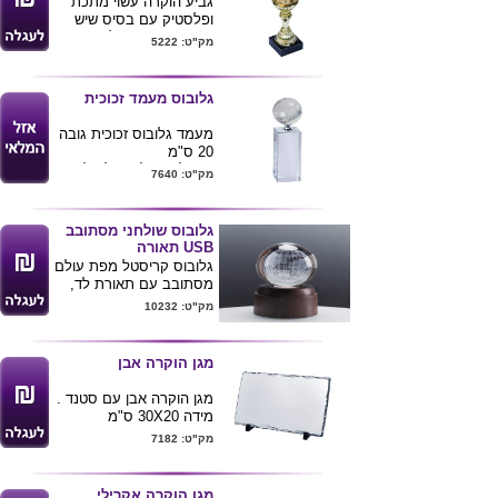
גביע הוקרה עשוי מתכת
ופלסטיק עם בסיס שיש
שחור , מגיע בשלושה
מק"ט: 5222
גדלים לבחירה
ניתן להזמין לוחיות עם
הקדשות שונות.
גלובוס מעמד זכוכית
מינימום הזמנה 20 יחידות.
מעמד גלובוס זכוכית גובה
20 ס"מ
ניתן למתג לוגו של הלקוח
מק"ט: 7640
גלובוס שולחני מסתובב
USB תאורה
גלובוס קריסטל מפת עולם
מסתובב עם תאורת לד,
קוטר 80ממ.
מק"ט: 10232
מופעל באמצאות USB .
ניתן למתג את המוצר .
מגן הוקרה אבן
מגן הוקרה אבן עם סטנד .
מידה 30X20 ס"מ
הדפסת הקדשה צבעונית
מק"ט: 7182
כוללה במחיר. כל יחידה
מגיעה באריזה
מגן הוקרה אקרילי