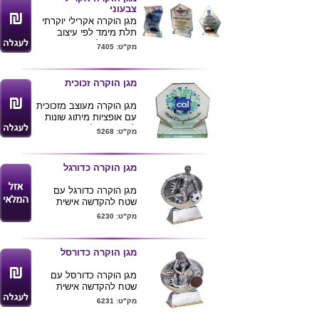
צבעוני
מגן הוקרה אקרילי יוקרתי
תלת מימד לפי עיצוב
ודרישת הלקוח
מק"ט: 7405
המוצר מגיע בגדלים וצורות
שונות בהתאמה
ניתן להדפיס את המעמד
מגן הוקרה זכוכית
בצבעוני מלא
ניתן להכניס אלמנטים
מגן הוקרה מעוצב מזכוכית
לפנים המעמד לפי תחום
עם אופציות מיתוג שונות
העיסוק של הלקוח
לפי צרכי הלקוח: הדפסה
מק"ט: 5268
דיגיטלית או הדבקת לוחית
עם הקדשה.
גדלים: 16X18ס''מ, 18X21
מגן הוקרה כדורגל
ס''מ.
מגן הוקרה כדורגל עם
שטח להקדשה אישית
גובה מוצר 17 ס"מ קוטר
מק"ט: 6230
14
מגן הוקרה כדורסל
מגן הוקרה כדורסל עם
שטח להקדשה אישית
מק"ט: 6231