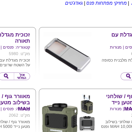
|
מחזיקי מפתחות פנס
|
גאדג'טים
גדלת עם
זכוכית מגדלת
תאורה
ים | מנורות
קטגוריה: פנסים | 
מק"ט: 5980
ת מלבנית כסופה
זכוכית מגדלת עם
על השטח שרוצים ל
ת גוף המוצר בלוגו
ישנה גם תאורת א
המשמשת לבדיקת 
ניתן להדפיס לוגו 
המוצר .
ף / שולחני
מאוורר גוף / 
טען נייד
MAH
ים | מנורות
קטגוריה: פנסים | 
מק"ט: 2062
 שולחני בשילוב
מאוורר גוף / שולח
מטען נייד 10,000 MAH ופנס
עוצמתי