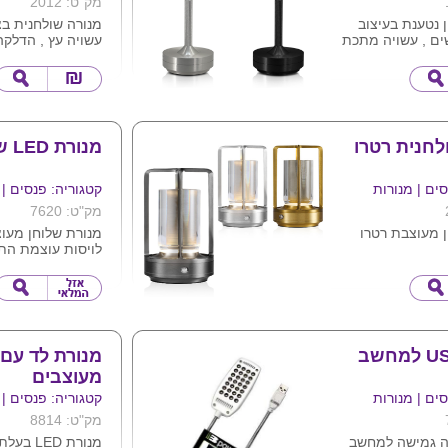
מק"ט: 2012
 נטענת בעיצוב
מנורה שולחנית ב
ים , עשויה מתכת
עשויה עץ , הדלקה
התאורה באמצעות 
 את התאורה
סוללה פנימית עמי
צן טאץ'
ניידת ללא צורך ח
ם כסוף ושחור
מעולה לחדרי שינה
אוכל לאווירה חמי
את המוצר
אווירה בחצר ובמר
לחנית רטרו
מנורת LED שולחנית
פיקניקים ועוד המון
מידות : 15.5X10X10 ס"מ .
ניתן להדפיס לוגו 
ים | מנורות
קטגוריה: פנסים | 
מק"ט: 7620
 מעוצבת רטרו
מנורת שלוחן מעו
לויסות עוצמת התא
 המכניסה אור
המנורה מופעלת 
 לכל חלל בו היא
סוללות AA 
USB .
 מראה יוקרתי ,
 פינה בבית
ש מצבי תאורה
מנורת לד עם 
מעוצבים
יבור לחשמל למוצר
ת
ים | מנורות
קטגוריה: פנסים | 
מק"ט: 8814
ה גמישה למחשב
מנורת
LED
בעלת 