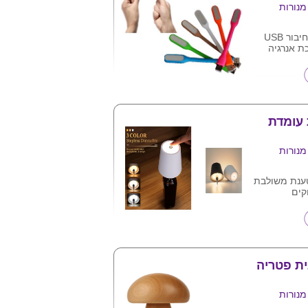
מנורות
מנורת לד גמישה חיבור USB
כת אנרגיה
ע"ג המוצר .
ם
 עומדת
מנורות
ענת משולבת
קים
ל בקבוק
בי תאורה
מה
טאץ
חברה
ית פטריה
מנורות