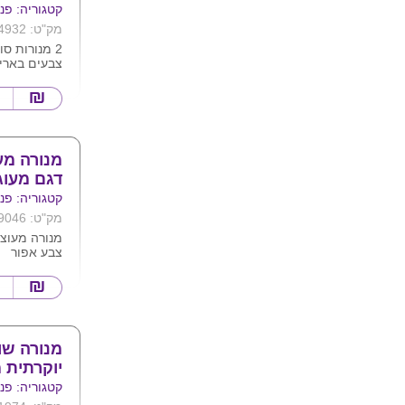
קטגוריה: פנס
מק"ט: 4932
2 מנורות ס
צבעים באריז
שונות: פרפר
ללא חשמל. נ
השמש
מוצר ידידות
מנורה מע
דגם מעוג
קטגוריה: פנס
מק"ט: 9046
מנורה מעוצ
צבע אפור
תאורה דגם 
קישוט לבית
כולל מנורה גו
מופעל ע"י 2 סוללות aaa
מגיע באריז
מנורה שו
יוקרתית
קטגוריה: פנס