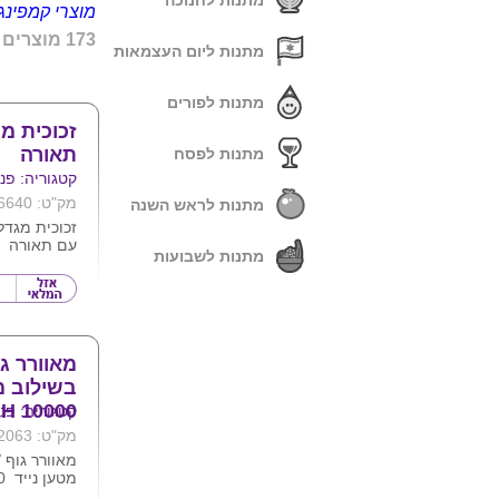
מתנות לחנוכה
מוצרי קמפינג
173 מוצרים
מתנות ליום העצמאות
מתנות לפורים
זכוכית מ
תאורה
מתנות לפסח
קטגוריה: פנס
מק"ט: 6640
מתנות לראש השנה
זכוכית מגדל
עם תאורה
מתנות לשבועות
ניתן למתג א
החברה
מאוורר גו
בשילוב מ
10000 MAH
קטגוריה: פנס
מק"ט: 2063
מאוורר גוף /
עוצמתי