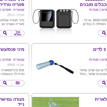
כבלים מובנים
פטריה נורדיה
ים | מנורות
קטגוריה: פנסים | 
מק"ט: 2013
מטען נייד 6000 MAH נורות
מיני מנורה שולחנ
לחיווי למצב הסוללה 3 כבלים
פטריה עשויה עץ ,
פים לניידים
ושליטה על התאו
טאצ' , סוללה פני
 לוגו ע"ג המוצר
נטענת .
ניידת ללא צורך ח
מעולה לחדרי שינה
אוכל לאווירה חמי
ם
מיני פנס/עש
אווירה בחצר ובמר
פיקניקים ועוד המון
מידות : 10X8.5X8.5 ס"מ .
ים | מנורות
קטגוריה: פנסים | 
ניתן להדפיס לוגו 
מק"ט: 9988
פנס מיני/עששית
צבעים שחור, כחול
נורת לד בעוצמה 
מתאים לבית לטיו
פסה ע"ג גוף הפנס
ניתן להדפיס לוגו
כולל סוללת
גודל 5.8*9.5
לארית
מנורה גמיש
נייד