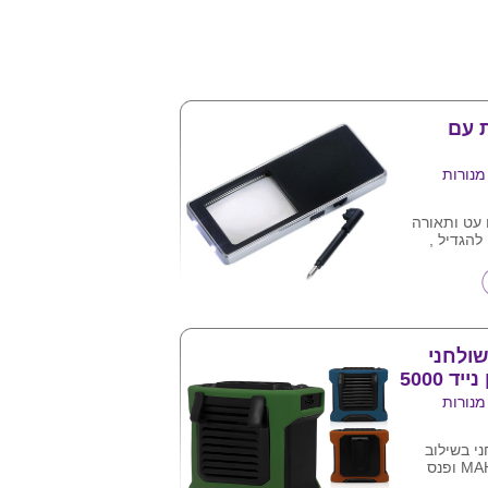
 עם
מנורות
 עט ותאורה
הגדיל ,
ולטרא סגול
שטרות .
הלקוח ע"ג
שולחני
בשילוב מטען נייד 5000
מנורות
ני בשילוב
מטען נייד 5000 MAH ופנס