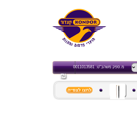
מ.ספק משהב"ט: 0011013581
לחצו לצפייה