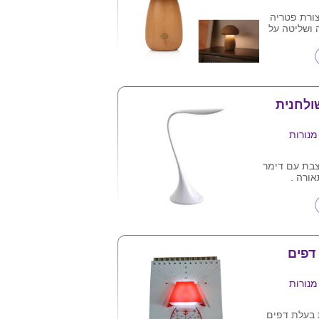
צורת פטריה
 ושליטה על
טאצ' ,
דה נטענת .
יבור לחשמל .
 , שולחנות
מה , תאורת
פסת ,
 .... (:
ע"ג המוצר .
מנורות
צבת עם דימר
ורה .
באמצעות
( לא כלול ) או שקע
דפים
מנורות
בעלת דפים