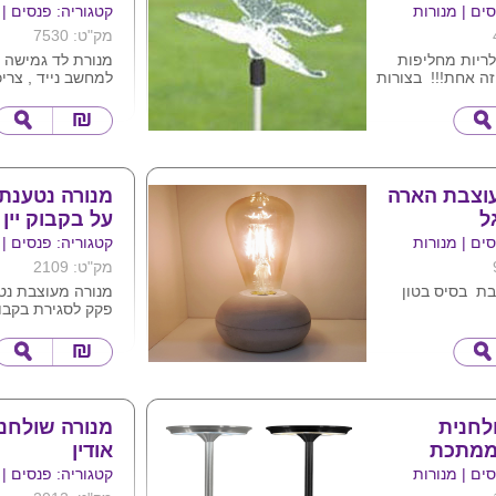
ים | מנורות
קטגוריה: פנסים | 
מק"ט: 7530
ולריות מחליפות
ה אחת!!! בצורות
למחשב נייד , צרי
, ציפור ושפירית
נמוכה .
טענת על ידי אור
ניתן להדפיס לוגו 
מגיע במגוון צבעי
י לסביבה
.
וצבת הארה
מנורה נטענת
ל
על בקבוק יין
ים | מנורות
קטגוריה: פנסים | 
מק"ט: 2109
בת בסיס בטון
מנורה מעוצבת נט
פקק לסגירת בקבו
חוטים מוארים
המנורה משדרגת כ
 ואו למשרד
למנורה שלושה מצ
גודל מוצר בסיס קוטר 8 גובה 8
מעורבת , קרה וח
בה 19
הפעלת המנורה ב
ניתן למתג בלוגו 
ת מתנה
15X11X11
לחנית
מנורה שולחנ
 ממתכת
אודין
ים | מנורות
קטגוריה: פנסים | 