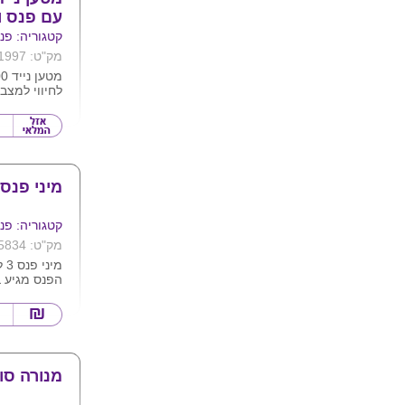
עם פנס ו
קטגוריה: פנס
מק"ט: 1997
מתאמים נשל
מידות 9.8X6.3X2.5סמ .
ניתן להדפיס
מיני פנס 3 לדי
קטגוריה: פנס
מק"ט: 5834
מיני פנס 3 לדים עם שרוך שחור
הפנס מגיע ב
, ירוק ואדום
אופציה להד
המוצר אינו 
מנורה סו