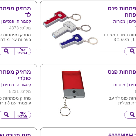
ניתן לחרוט ע"ג ה
את לוגו החברה
פתחות פנס
מחזיק מפתחו
פתח
לד
ים | מנורות
קטגוריה: פנסים | 
מק"ט: 4373
ות בצורת מפתח
מחזיק מפתחות פנ
עם נורת LED , מגיע ב 3
מונה .
ס"מ
 לוגו ע"ג המוצר
פתחות פנס
מחזיק מפתחו
סולרי
ים | מנורות
קטגוריה: פנסים | 
מק"ט: 5231
ות פנס לד עם
מחזיק מפתחות פנ
ת מטלית
עוצמתי עם 3 נורות לד
 כול מוצר שטוח
המוצר
ידידותי לס
שאינו פועל על סול
החיים הארוך של נ
(כ-50.000 שעות עבודה )
מגיע בצבעים : כחו
כסוף ושחור.
מטען נייד 6000MAH
מיני מנורה ש