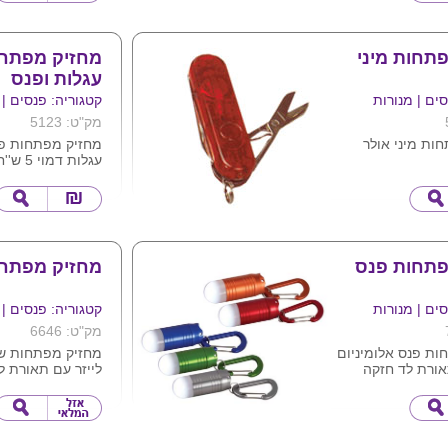
למי מתאים : רצים 
 לוגו ע"ג המוצר
נשים וילדים , סט
,חיילים וכוחות הב
תחות מיני
מחזיק מפתחו
מגיע בצבעים לפי
עגלות ופנס
מידות : 10X3X1.2 ס"מ
228 יח' בקרטון
ים | מנורות
קטגוריה: פנסים | 
ניתן למתג את המ
מק"ט: 5123
חות
מיני אולר
מחזיק מפתחות פ
עגלות דמוי 5 ש''ח
וכחול
מידה: 3X7.5 ס''מ
מינימום הזמנה 500 יח'
פתחות פנס
מחזיק מפתחו
ים | מנורות
קטגוריה: פנסים | 
מק"ט: 6646
ות פנס אלומיניום
מחזיק מפתחות ש
ורת לד חזקה
לייזר עם תאורת 
וגו ע"ג המוצר
המוצר מגיע בשלו
ם שונים
כחול שחור ובורדו
המוצר מגיע בקו
יוקרתית