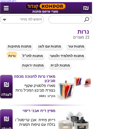
דילוג לתוכן העיקרי
נרות
23 מוצרים
מתנות עור
מתנות עם לוגו
מתנות מתוקות
מתנות לתלמיד ולנוער
מתנות לחו"ל
נרות
מתנות לבית
מתנות ירוקות
מארז נרות לחנוכה מכסה
סביבון
מארז פלסטיק שקוף
בצורת סביבון המכיל נרות
חנוכה
מק"ט: 8881
את המכסה של הקופסא
אפשר להוציא והוא הופך
סביבון
מפיץ ריח אבני ריפוי
6X14.7
ניתן למתג את המוצר
רייחן פחית אבן קריסטל /
בלוגו חברה
בזלת עם טיפות תמצית