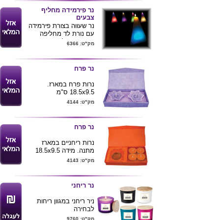
נר פירמידה מחליף
צבעים
נר שעווה בצורת פירמידה
עם נורת לד מחליפה
צבעים הנדלקת ברגע זיהוי
מק"ט: 6366
חום האש , הנורה פועלת
ללא צורך בסוללות .
נר פרח
נרות פרח במארז.
18.5x9.5 ס"מ
מק"ט: 4144
נר פרח
נרות ריחניים במארז
מתנה. מידה 18.5x9.5
ס"מ
מק"ט: 4143
נר ריחני
ניר ריחני במגוון ריחות
לבחירה
מגיע בכוס זכוכית
מק"ט: 9760