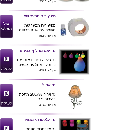
בושם בניחוח מעולה ,
מק"ט: 9319
כל יחידה מגיע בקופסת
מתנה עם סרט
מפיץ ריח מבער שמן
מפיץ ריח מבער שמן
מעוצב עם שטח פרסומי
להדפסת לוגו , מגיע
מק"ט: 5602
בשלושה ניחוחות : לבנדר ,
וניל וניחוח ים .
נר אגס מחליף צבעים
נר שעווה בצורת אגס עם
נורת לד מחליפה צבעים
הנדלקת ברגע זיהוי חום
מק"ט: 6369
האש , הנורה פועלת ללא
צורך בסוללות .
נר אהיל
נר אהיל 200x95 מתכת
בשילוב נייר .
מק"ט: 4142
נר אלקטרוני מנומר
נר אלקטרוני מנומר