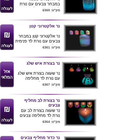
במבחר צבעים עם נורת
לד פנימית מחליפה צבעים
מק"ט: 6360
, המוצר מופעל באמצעות
סוללות ( כלול ) ומגיע
באריזת צלופן ובקופסת
נר אלקטרוני קטן
קרטון לבנה. ניתן להדביק
מדבקה עם הלוגו והקדשה
נר אלקטרוני קטן במבחר
בהדפסה צבעונית.
צבעים עם נורת לד פנימית
מחליפה צבעים , המוצר
מק"ט: 6361
מופעל באמצעות סוללות (
כלול ) ומגיע באריזת צלופן
ובקופסת קרטון לבנה. ניתן
נר בצורת איש שלג
להדביק מדבקה עם הלוגו
והקדשה בהדפסה
נר שעווה בצורת איש שלג
צבעונית.
עם נורת לד מחליפה
קוטר תחתית 4.8
צבעים הנדלקת ברגע זיהוי
מק"ט: 6367
גובה 5 ס"מ
חום האש , הנורה פועלת
ללא צורך בסוללות .
נר בצורת לב מחליף
צבעים
נר שעווה בצורת לב עם
נורת לד מחליפה צבעים
הנדלקת ברגע זיהוי חום
מק"ט: 6364
האש , הנורה פועלת ללא
צורך בסוללות .
נר כדור מחליף צבעים