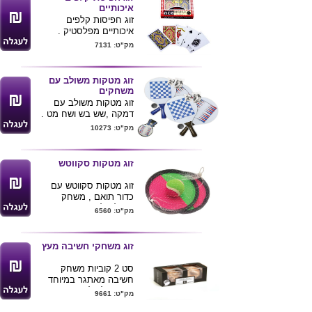
איכותיים
זוג חפיסות קלפים
איכותיים מפלסטיק .
מק"ט: 7131
זוג מטקות משולב עם
משחקים
זוג מטקות משולב עם
דמקה ,שש בש ושח מט .
בתיק נשיאה .
מק"ט: 10273
קוטר מטקה : 23.5 ס"מ
ניתן להדפיס לוגו ע"ג
המוצרים .
זוג מטקות סקווטש
זוג מטקות סקווטש עם
כדור תואם , משחק
מושלם לפארקים וחופי ים
מק"ט: 6560
.
ניתן להדפיס לוגו בצד השני
של המטקה .
זוג משחקי חשיבה מעץ
סט 2 קוביות משחק
חשיבה מאתגר במיוחד
מידה של כל קוביה 7.5
מק"ט: 9661
ס"מ