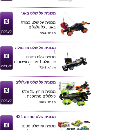
שלט רחוק המופעל
הלקוח
באמצעות סוללות AAA
מידות 4Xג4 ס"מ
עם טווח של עד 25 מטרים
מכונית על שלט באגי
!!!
הרחפן מגיע עם סוללה
מכונית על שלט בצורת
נטענת .
באגי , כל גלגלים
מידות : 7.5X7.5 ס"מ
מתכווננים בעת סיבוב
מק"ט: 7244
המכונית .
למכונית סוללה נטענת
ושנאי ( כלול בערכה ) .
מכונית על שלט פורמולה
שלט עושה קולות של רכב
1
3 שנים אחריות לא כולל
מכונית שלט בצורת
שבר ורטיבות .
פורמולה 1 מהירה ואיכותית
, המכונית מופעלת
מק"ט: 7243
באמצעות 5 סוללות AA (
לא כלול ) .
3 שנים אחריות לא כולל
מכונית על שלט פעלולים
שבר ורטיבות .
מכונית מירוץ על שלט
פעלולים מתהפכת .
מידה : 19X16 ס"מ .
מק"ט: 9697
מגיע בצבעים לפי תמונה
מכונית שלט ספורט 4X4
מכונית על שלט סטנט