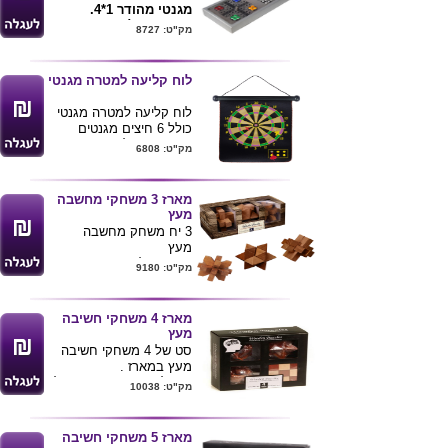
זרחניים
מגנטי מהודר 1*4.
במידה צבע צבע מסויים
איקס עיגול.שח
מק"ט: 8727
יש לבצע ייצור מיוחד
מט-דמקה ו מירוץ חיילים
מראש
גודל המוצר 37*12 ס"מ
95 גר' - 110 גר' מתאים
לוח קליעה למטרה מגנטי
לילדים ונוער
110 גר' - 120 גר'
לוח קליעה למטרה מגנטי
למבוגרים
כולל 6 חיצים מגנטים
דו צדדי גודל 50*37
מק"ט: 6808
מגיע באריזת גליל יפה
ניתן להדפיס לוגו ע"ג
הלוח
מארז 3 משחקי מחשבה
מעץ
3 יח משחק מחשבה
מעץ
מוצר מדליק ומאתגר
מק"ט: 9180
מאוד
גודל המשחקים קוטר 7.5
ס"מ
מארז 4 משחקי חשיבה
גודל מארז 24.5*8.5*8.5
מעץ
מתנה מיוחדת
סט של 4 משחקי חשיבה
מעץ במארז .
ניתן למתג את האריזה של
מק"ט: 10038
המוצר
מארז 5 משחקי חשיבה