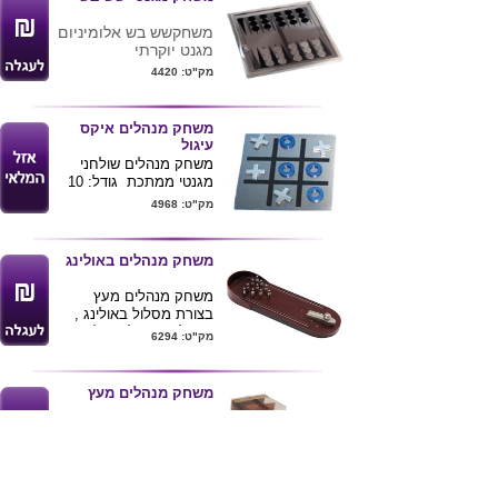
משחקשש בש אלומיניום
מגנט יוקרתי
מתאים לבית או
מק"ט: 4420
למשרד
משדרג כל שולחן בזכות
העיצוב המרשים של
משחק מנהלים איקס
המוצר
עיגול
25X25
משחק מנהלים שולחני
אריזת קרטון צבעונית
מגנטי ממתכת גודל: 10
ניתן למתג לוגו חברה על
-10 סמ מרובע
מק"ט: 4968
המוצר
משחק מנהלים באולינג
משחק מנהלים מעץ
בצורת מסלול באולינג ,
ניתן להדפיס לוגו הלקוח
מק"ט: 6294
על המוצר.
משחק מנהלים מעץ
משחק חשיבה מעץ
דרגת קושי : בינונית
קוטר פאזל 7.5
מק"ט: 4069
ניתן למתג במדבקה את