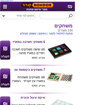
דילוג לתוכן העיקרי
משחקים
134 מוצרים
מתנות לתלמיד ולנוער
|
גימיקים
|
משחקי מנהלים
6 משחקי חשיבה במארז
סט שישה משחקים חשיבה
יחודיים במארז מתנה .
מק"ט: 8953
7 משחקים בקופסת עץ
סט משחקים משפחתי
במארז עץ יוקרתי , המארז
מכיל את המשחקים
מק"ט: 6354
הבאים :
שש בש , דומינו , 2 חבילות
קלפים , דוקים , דמקה
איקס עיגול זכוכית
ושח מט . מידות : 30*30
ס"מ