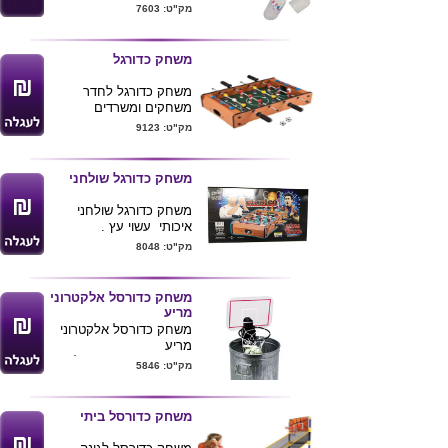
מכיל 164 שאלות במגוון
מק"ט: 7603
נושאים
תשובות בגב הכרטיסים
מידות -26*5.8*16
משחק כדורגל
משחק כדורגל לחדר
משחקים ומשרדים
50X30
מק"ט: 9123
ניתן למתג את המוצר
בלוגו חברה
משחק כדורגל שולחני
משחק כדורגל שולחני
איכותי עשוי עץ .
מידות : 51X51X10 ס"מ
מק"ט: 8048
ניתן להדפיס לוגו הלקוח
ע"ג המוצר
מגיע מפורק .
משחק כדורסל אלקטרוני
מריע
משחק כדורסל אלקטרוני
מריע
המשחק נתפס עם קליפס
מק"ט: 5846
אופציה למיתוג ע"ג הלוח
משחק כדורסל ביתי