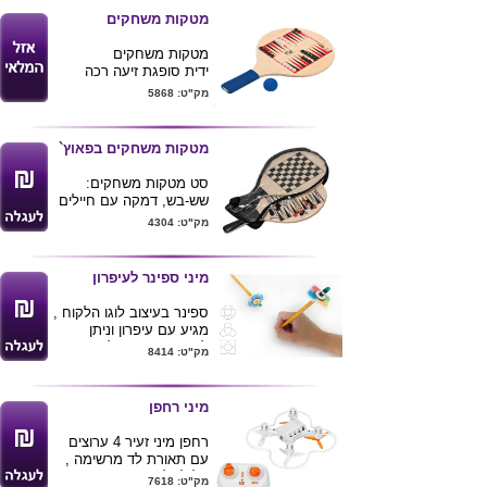
מטקות משחקים
מטקות משחקים
ידית סופגת זיעה רכה
ונעימה
מק"ט: 5868
כולל 4 משחקים שונים
ארוז ברשת
מטקות מגיעות 24 יחידות
מטקות משחקים בפאוץ`
בקרטון 12 ידית כחולה 12
ידית אדומה ללא יכולת
סט מטקות משחקים:
הפרדת צבעים .
שש-בש, דמקה עם חיילים
וקוביות ארוז בנרתיק.
מק"ט: 4304
מיני ספינר לעיפרון
ספינר בעיצוב לוגו הלקוח ,
מגיע עם עיפרון וניתן
לפירוק והעברה לעיפרון
מק"ט: 8414
אחר .
מיתוג צבעוני על כל שטח
הספינר
מיני רחפן
ניתן להרכיב את הספינר
למשחק גם ללא עיפרון
רחפן מיני זעיר 4 ערוצים
בהזמנת 500 יחידות
עם תאורת לד מרשימה ,
ומעלה ניתן לחתוך את
קל לשליטה והטסה .
מק"ט: 7618
הספינר לפי צורת לוגו