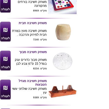
משחק חשיבה בורחים
מהקורונה
משחק מאתגר שמעביר
מק"ט: 8969
שעות של כיף והנאה
ניתן למתג את המוצר
בלוגו חברה צבעוני
משחק חשיבה חבית
משחק חשיבה מעץ בצורת
חבית לפירוק והרכבה .
מידות גובה 7 ס"מ קוטר 5
מק"ט: 7240
ס"מ
ניתן למתג את המוצר .
משחק חשיבה מבוך
משחק מבוך כדורים ענק
בגודל 15 ס"מ צבע לבן
ניתן להדפיס לוגו ע"ג
מק"ט: 8234
המוצר
גימיק מיוחד לכנסים
ותערוכות
משחק חשיבה מגדל
הטבעות
משחק חשיבה שולחני עשוי
עץ
יש להעביר את הפירמידה
מק"ט: 9389
בין עמוד לעמוד
חוק המשחק :אסור לשים
טבעת גדולה על טבעת