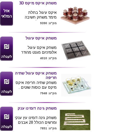
משחק איקס מיקס 3D
איקס עיגול בתלת
מימד.משחק חשיבה
ואסטרטגיה לשני אנשים.
מק"ט: 9390
חוק המשחק: יש ליצור רצף
של שלוש מאחת הצורות
משחק איקס עיגול
אריזת מתנה מהודרת .
משחק איקס עיגול
אלומיניום מגנט מהודר
מאוד
מק"ט: 4010
מתאים לבית או למשרד
משדרג כל שולחן בזכות
נראות המוצר המרשימה
משחק איקס עיגול שתיה
25X25
חריפה
אירזת קרטון צבעונית
משחק שתיה חריפה איקס
ניתן למתג לוגו מוצר
מיקס עם כוסות שוטים .
מידות :25*25*25 ס"מ
מק"ט: 7948
ניתן להדפיס לוגו ע"ג
המוצר
משחק גינה דומינו ענק
משחק גינה דומינו עץ ענקי
ומרשים הכולל 28 אבנים
בגודל 13X6X1 ס"מ מגיע
מק"ט: 7851
בתיק רשת .