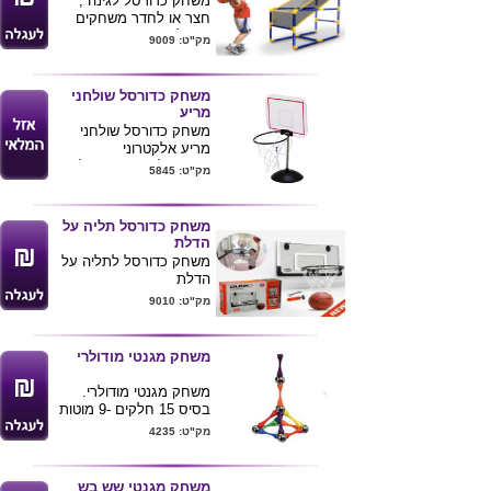
משחק כדורסל לגינה ,
חצר או לחדר משחקים
ניתן למתג את המוצר
מק"ט: 9009
בלוגו חברה
משחק כדורסל שולחני
מריע
משחק כדורסל שולחני
מריע אלקטרוני
אופציה למיתוג ע"ג הלוח
מק"ט: 5845
את לוגו הלקוח .
משחק כדורסל תליה על
הדלת
משחק כדורסל לתליה על
הדלת
משחר המעביר את הזמן
מק"ט: 9010
בכיף
ניתן לחבר בקלות ולהעביר
ממקום למקום
משחק מגנטי מודולרי
ניתן למתג את המוצר
בלוגו חברה
משחק מגנטי מודולרי.
מגיע עם כדור כדורסל
בסיס 15 חלקים -9 מוטות
ומשאבה לניפוח הכדור
+ 6 כדורים מגיע בקופסת
מק"ט: 4235
פח עגולה . עם אופציה
ליותר חלקים
משחק מגנטי שש בש