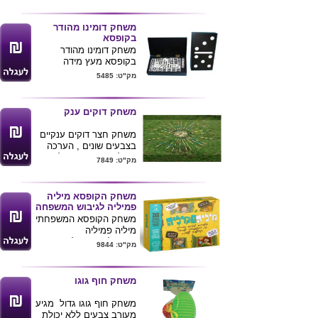
ניתן להדפיס לוגו החברה
ע"ג הלבנים .
משחק דומינו מהודר
בקופסא
משחק דומינו מהודר
בקופסא מעץ מידה
22X12.5X5 ס"מ
מק"ט: 5485
משחק דוקים ענק
משחק חצר דוקים ענקיים
בצבעים שונים , הערכה
מכילה 25 יחידות של דוקים
מק"ט: 7849
עשויים עץ במידות 90 ס"מ
עובי 1.2 ס"מ
משחק הקופסא מיליה
פמיליה לגיבוש המשפחה
משחק הקופסא המשפחתי
מיליה פמיליה
100 קלפים ומעל 300
מק"ט: 9844
שאלות וניחושים על
המשפחה שלכם!
מה הילדים יודעים על
משחק חוף גוגו
המשפחה שלכם?
איך סבא וסבתא נפגשו
משחק חוף גוגו גדול מגיע
בפעם הראשונה?
מעורב צבעים ללא יכולת