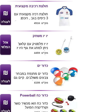
מגיע במארז הניתן למיתוג
חולצת רכיבה מקצועית
חולצת רכיה מקצועית עם
3 כיסים בגב , רוכסן
בחזית . מגיע במגוון שילובי
מק"ט: 4516
צבעים ומידות,ניתן למתג
החולצה .
יו יו משחק
יו יו פלסטיק עם קלאצ'
ניתן למתג את גוף היו יו
בלוגו חברה
מק"ט: 4459
כדור ים
כדור ים מתנפח במבחר
צבעים משולבים. קיים גם
בצבעים חלקים
מק"ט: 4108
גודל 16 אינץ'
ניתן להדפיס לוגו ע"ג
המוצר .
כדור כח Powerball
כדור כח הוא מכשיר כושר
וקורדינציה הפועל
באמצעות ג'ירוסקופ.