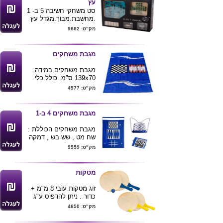
עץ
סט משחקי חשיבה 5 ב- 1
.מחשבת.מבוך.מגדל עץ
מפולת ג'נגה .קוביית
מק"ט: 9662
פירוק.טבעות מתכת
מארז יוקרתי . ניתן למיתוג
.
מגבת משחקים
מגבת משחקים במידה:
139x70 ס"מ. כולל כלי
משחק שחמט ושש בש
מק"ט: 4577
מגיע בתיק רשת.
מגבת משחקים 4 ב-1
מגבת משחקים הכוללת :
שח מט , שש בש , דמקה
ואיקס עיגול.
מק"ט: 9559
מידת המגבת 150X75
ס"מ מגיע בצעים לבן ,
אדום וכחול .
מטקות
כל יחידה מגיעה בתיק
תואם
זוג מטקות עובי 8 מ"מ +
ניתן להדפיס או לרקום לוגו
כדור . ניתן להדפיס ע"ג
ע"ג המגבת .
המטקות
מק"ט: 4650