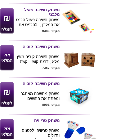
ע"ג המוצר
משחק חשיבה פאזל
מלבני
משחק חשיבה פאזל הכנס
את המלבן , להכניס את
המלבן השחור לתוך סבך
מק"ט: 9386
הקוביות הצבעוניות.
ניתן להדפיס לוגו ע"ג
המלבן .
משחק חשיבה קוביה
לרכישת מוצר
משחק חשיבה קוביה מעץ
זה בכמויות
מלא , דרגת קושי - קשה
בודדות ומשלוח
ביותר . מידות 10X10 ס"מ
מק"ט: 7357
עד הב
ית לחצ/י
. ניתן להדפיס לוגו ע"ג
המוצר
כאן
משחק חשיבה קוביה
משחק מחשבה מאתגר
ומפתח את החושים
"פאזל" בצורת קוביה
מק"ט: 8901
המוצר מגיע מפורק
אריזת המוצר בשקית צלופן
ניתן למתג את כל ששת
משחק טריוויה
הפיאות עם לוגו ועיצוב של
החברה בצבעוני
משחק טריוויה לקטנים
4X4X4
וגדולים