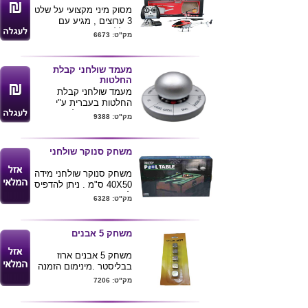
מסוק מיני מקצועי על שלט
3 ערוצים , מגיע עם
סוללה פנימית נטענת .
מק"ט: 6673
מידות המסוק :
27.5X5X12 ס"מ , מידות
הקופסא - 48.5X8.5X18.5
מעמד שולחני קבלת
ס"מ . מינימום הזמנה 10
החלטות
יחידות
מעמד שולחני קבלת
החלטות בעברית ע"י
סיבוב הראש של המוצר .
מק"ט: 9388
ניתן להדפיס לוגו ע"ג
המוצר
משחק סנוקר שולחני
לרכישת מוצר
זה בכמויות
משחק סנוקר שולחני מידה
בודדות ומשלוח
40X50 ס"מ . ניתן להדפיס
עד הב
ית לחצ/י
לוגו או הקדשה
מק"ט: 6328
כאן
משחק 5 אבנים
משחק 5 אבנים ארוז
בבליסטר .מינימום הזמנה
500 יחידות
מק"ט: 7206