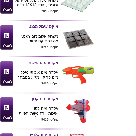
משחק מנהלים איקס עיגול
ניתן להדפיס לוגו הלקוח
זכוכית , גודל 13X13 ס"מ
ע"ג המוצר או הקדשה .
ניתן להדפיס לוגו ע"ג
מק"ט: 7095
מתאים במיוחד כמתנת ימי
המוצר.
הולדת .יום המשפחה
איקס עיגול מגנטי
משחק אלומיניום מגנטי
מהודר איקס עיגול.
גודל המוצר 25*25 ס"מ
מק"ט: 8724
אקדח מים איכותי
אקדח מים איכותי מיכל
מים פריק , מגיע במבחר
צבעים מעורב ללא שליטה
מק"ט: 5426
. 15X24 ס"מ
אקדח מים קטן
אקדח מים קטן
ואיכותי יורה משתי הפיות ,
ניתן להדפיס לוגו ע"ג
מק"ט: 5425
המוצר
זוג חפיסת קלפים