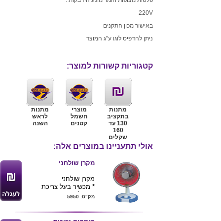
220V
באישור מכון התקנים
ניתן להדפיס לוגו ע"ג המוצר
קטגוריות קשורות למוצר:
מתנות
מוצרי
מתנות
בתקציב
חשמל
לראש
130 עד
קטנים
השנה
160
שקלים
אולי תתעניינו במוצרים אלה:
מקרן שולחני
מקרן שולחני
* מכשיר בעל צריכת
חשמל נמוכה
מק"ט: 5950
* בטיחותי במיוחד! כולל
מפסק ביטחון
המפסיק את פעולת