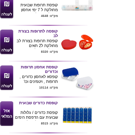
קופסת תרופות שבועית
מחולקת ל 7 ימי אחסון
ניתן למתג בלוגו חברה
מק"ט: 4648
14.5X2.3X2.3
קופסה לתרופות בצורת
לב
קופסת תרופות בצורת לב
מחולקת ל2 תאים
ניתן להדפיס לוגו ע"ג
מק"ט: 8320
המוצר
קופסת אחסון תרופות
וכדורים
קופסא לאחסון כדורים ,
תרופות , ויטמינים וכו'
4 תאים
מק"ט: 10114
פתיחת מניפה
2 צבעים לבחירה לפי
תמונה
קופסת כדורים שבועית
מידות בס"מ :
7.9X6.4X1.5
קופסת כדורים / גלולות
ניתן להדפיס לוגו ע"ג
שבועית עם הדפסת הימים
המוצר
בעברית מחולקת לבוקר
מק"ט: 8515
צהרים ערב ולילה
ניתן להוסיף לוגו ע"ג