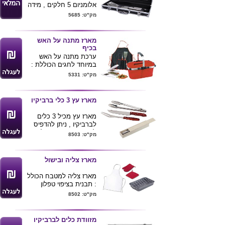
אלומניום 5 חלקים , מידה
ממקום למקום.
: 45X15 ס"מ
עם כושר נשיאה מרשים
מק"ט: 5685
של עד 120 ק"ג, הכיסא
עומד בכל אתגר.
מגיע במבחר צבעים לפי
מארז מתנה על האש
תמונה :
בכיף
מידות : קוטר מושב 26
ערכת מתנה על האש
ס"מ , גובה מקסימלי 45
במיוחד לחגים הכוללת :
ס"מ
מק"ט: 5331
ניתן להדפיס לוגו ע"ג
סינר ברביקיו שלם
המוצר .
עם כלים נלווים
למנגל.
מארז עץ 3 כלי ברביקיו
סלסלת פיקניק
עם ידית אלומיניום
מארז עץ מכיל 3 כלים
נוחה לנשיאה.
לברביקיו , ניתן להדפיס
קוצץ ירקות מקצועי
לוגו ע"ג המארז והכלים .
מק"ט: 8503
,קומפקטי
מינימום הזמנה 48 יחידות .
ובטיחותי.
המוצרים ארוזים בצלופן
מארז צליה ובישול
עם רפיה טבעית ,
מארז צליה למטבח הכולל
: תבנית בציפוי טפלון
איכותי ובריאותי עם רשת V
מק"ט: 8502
, סינר ,תחתית לסיר
וכפפת כותנה .
מתנה מושלמת לאוהבי
מזוודת כלים לברביקיו
המטבח והבישול