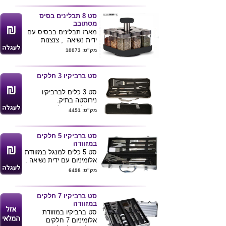
ניתן למתג את המוצר .
סט 8 תבלינים בסיס
מסתובב
מארז תבלינים בבסיס עם
ידית נשיאה , צנצנות
איכותיות מזכוכית עם
מק"ט: 10073
ראשים מסתובבים
לבחירת גודל חריץ רצוי
לתבלין .
סט ברביקיו 3 חלקים
מידות : צנצנות
-10X4.5X4.5 ס"מ , בסיס
סט 3 כלים לברביקיו
- 15X15X17 ס"מ
נירוסטה בתיק.
ניתן למתג את המוצר
ניתן להדפיס לוגו ע"ג
מק"ט: 4451
התיק
סט ברביקיו 5 חלקים
במזוודה
סט 5 כלים למנגל במזוודת
אלומיניום עם ידית נשיאה .
38X13 ס"מ
מק"ט: 6498
על המזוודה לוחית
אלומניום למיתוג באמצעות
חריטת לייזר או הדפסה .
סט ברביקיו 7 חלקים
במזוודה
סט ברביקיו במזוודת
אלומיניום 7 חלקים