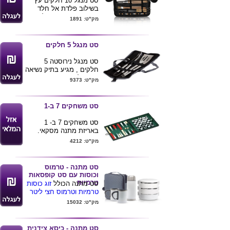
סט מנגל 10 חלקים עץ
בשילוב פלדת אל חלד
איכותי בתיק מתקפל .
מק"ט: 1891
מידות התיק סגור :
44X13X9 ס"מ
ניתן להדפיס לוגו ע"ג
סט מנגל 5 חלקים
המוצר
סט מנגל נירוסטה 5
חלקים , מגיע בתיק נשיאה
מתקפל .
מק"ט: 9373
ניתן להדפיס לוגו ע"ג
המוצר
סט משחקים 7 ב-1
סט משחקים 7 ב- 1
באריזת מתנה מסקאי.
מידה : 22.5X22.5 ס"מ
מק"ט: 4212
סט מתנה - טרמוס
וכוסות עם סט קופסאות
טרמיות
סט מתנה הכולל
זוג כוסות
טרמיות וטרמוס חצי ליטר
תואם מק"ט 1403
+
סט
מק"ט: 15032
קופסאות 3 אוכל 3 קומות
בנפח 1.95 ליטר שומרות
חום / קור מק"ט 1821
סט מתנה - כיסא צידנית