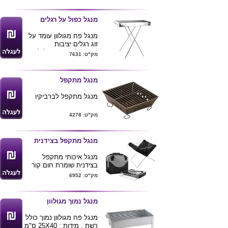
ניתן להדפיס לוגו ע"ג
המוצר .
מנגל כפול על רגלים
לרכישת מוצר
מנגל פח מגולוון עומד על
זה בכמויות
זוג רגלים יציבות
בודדות ומשלוח
ומתקפלות . נוח וקל לניקוי
מק"ט: 7631
עד הב
ית לחצ/י
מידות : 80 ס"מ גובה
מידות מנגל : 7X27X76
כאן
ס"מ
מנגל מתקפל
מנגל מתקפל לברביקיו
מק"ט: 4278
מנגל מתקפל בצידנית
מנגל איכותי מתקפל
בצידנית שומרת חום קור
נוחה לנשיאה , ניתן
מק"ט: 6952
להדפיס לוגו ע"ג המוצר .
מנגל נמוך מגולוון
מנגל פח מגולוון נמוך כולל
רשת , מידות : 25X40 ס"מ