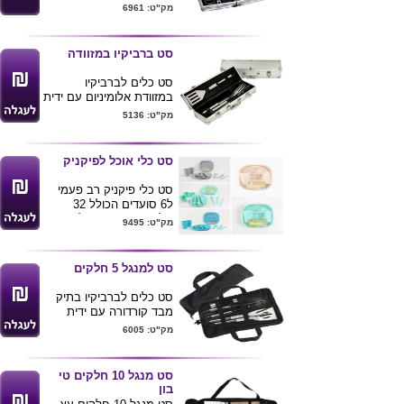
מפלדת אל חלד . ניתן
מק"ט: 6961
למתג את המוצר בהצמדת
לוחית אלומיניום .
סט ברביקיו במזוודה
סט כלים לברביקיו
במזוודת אלומיניום עם ידית
אחיזה.
מק"ט: 5136
הסט מכיל 3 כלים
איכותיים ממתכת , ניתן
להדפיס לוגו ע"ג הסט
סט כלי אוכל לפיקניק
כלים לברביקיו .
סט כלי פיקניק רב פעמי
ל6 סועדים הכולל 32
חלקים , כוסות , צלחות ,
מק"ט: 9495
סכום וקופסא לאחסון .
מגיע בצבעים לפי תמונה.
ניתן להדפיס לוגו ע"ג
סט למנגל 5 חלקים
המוצר .
סט כלים לברביקיו בתיק
מבד קורדורה עם ידית
אחיזה נוחה במיוחד.
מק"ט: 6005
הסט מכיל 5 כלים
איכותיים ממתכת , ניתן
להדפיס לוגו ע"ג הסט
סט מנגל 10 חלקים טי
כלים לברביקיו .
בון
35*25 פתוח