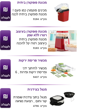
פלסטיק עמידים בחום
כאן
מכונת פופקורן ביתית
מתאימה לשימוש ביתי
170w
מכינים פוקפורן כמו פעם !
מידות : 23ס"מ/41ס"מ
מכונת פופקורן ביתית לכנה
מפתיתי תירס .
מק"ט: 9184
מידות 25X11.5 ס"מ
ניתן להדפיס לוגו ע"ג
המוצר
מכונת פופקורן בעיצוב
רטרו ללא שמן
לרכישת מוצר
מכונת פופקורן ביתית
זה בכמויות
בעיצוב רטרו קל להכנה
בודדות ומשלוח
ללא שימוש בשמן .
מק"ט: 9183
עד הב
ית לחצ/י
כאן
לרכישת מוצר
זה בכמויות
מכשיר פריסת ירקות
בודדות ומשלוח
עד הב
ית לחצ/י
מכשיר לחיתוך ידני
ופריסת ירקות ופירות , 6
כאן
להבים שונים , איכות
מק"ט: 9437
מעולה מגיע באריזת קרטון
צבעונית .
מידות : 12X13X27.5
מנגל בצידנית
ס"מ
מנגל בתוך צידנית שומרת
קור וחום , רצועת נשיאה
נוחה במיוחד : מידות
מק"ט: 4796
20X30 ס"מ