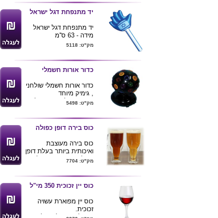
מגיע בעיצוב עץ ובעיצוב
שיש
יד מתנפחת דגל ישראל
מגיע בקופסא קרטון
טרמוס מתאים לבית ,
יד מתנפחת דגל ישראל
למשרד , לטיולים ולתיק
מידה - 63 ס''מ
בצבעים: שחור/לבן/דמוי
מק"ט: 5118
עץ/דמוי שיש
*ניתן להדפיס על גבי
המוצר
כדור אורות חשמלי
כדור אורות חשמלי שולחני
, גימיק מיוחד
ומקורי שכל מי שמקבל
מק"ט: 5498
אותו ירגיש שהושקעה
מחשבה בבחירת המתנה
מידות מוצר : , קוטר כדור
כוס בירה דופן כפולה
15
ס"מ .
כוס בירה מעוצבת
ואיכותית ביותר בעלת דופן
כפולה בצורת פייה של
מק"ט: 7704
בקבוק , הדופן הכפולה
שומרת את הבירה קרה
יותר לאורך זמן והכוס אינה
כוס יין זכוכית 350 מי"ל
קרה למגע .
קיים בנפחים 330 ו- 500
כוס יין מפוארת עשויה
מ"ל .
זכוכית.
ניתן להדפיס לוגו ע"ג הכוס
ניתן להדפיס לוגו על גבי