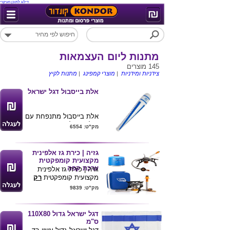
דילוג לתוכן העיקרי
מתנות ליום העצמאות
145 מוצרים
צידניות ומידניות
|
מוצרי קמפינג
|
מתנות לקיץ
אלת בייסבול דגל ישראל
אלת בייסבול מתנפחת עם
דגל ישראל .
מק"ט: 6554
85 ס"מ
גזיה | כירת גז אלפינית
מקצועית קומפקטית
ערכת קפה
גזיה | כירת גז אלפינית
מקצועית קומפקטית
רק
300 גר'
בתיק קשיח עם
מק"ט: 9839
ידית נשיאה ומצת הישרדותי
אלקטרוני .
מידות התיק : 8X12X12
דגל ישראל גדול 110X80
ס"מ
ס"מ
צריכת גז 120 גר' לשעה .