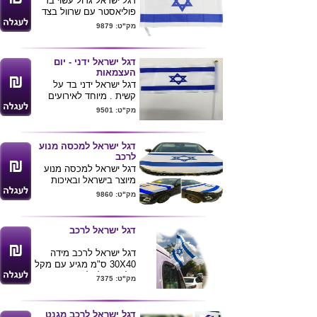
דגל ישראל גדול עשוי בד
אחריות לשנה
פוליאסטר עם שרוול בצד
מיכל גז אוניברסלי
ברוחב 6 ס"מ עם חוט
מק"ט: 9879
בהברגה ניתן לשימוש
קשירה למקל .
במיכלים בנפחים : 230
מידת הדגם 110X80 ס"מ
גר' , 500 גר' .
דגל ישראל ידני - יום
בלון לא כלול בערכה ניתן
העצמאות
לרכוש בתוספת תשלום .
דגל ישראל ידני בד על
קשית . מיוחד לאירועים
ויום העצמאות .
מק"ט: 9501
דגל ישראל למכסה מנוע
לרכב
דגל ישראל למכסה מנוע
מיוצר בישראל ובאיכות
גבוהה מאוד .
מק"ט: 9860
דגל ישראל לרכב
דגל ישראל לרכב מידה
30X40 ס"מ מגיע עם מקל
פלסטיק לתליה .
מק"ט: 7375
מינימום הזמנה 100
יחידות
דגל ישראל לרכב מגנט