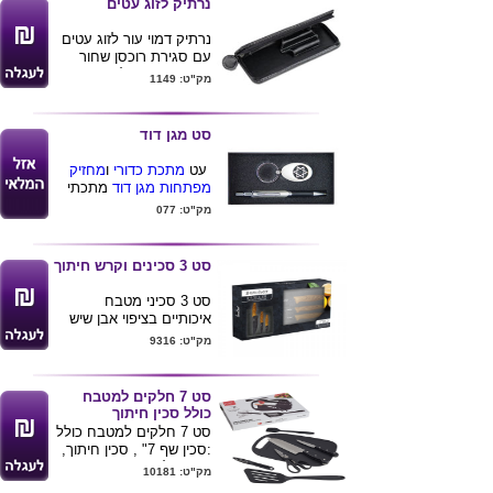
נרתיק לזוג עטים
נרתיק דמוי עור לזוג עטים
עם סגירת רוכסן שחור
באריזת קרטון לבנה
מק"ט: 1149
גודל: 17X6X6 ס''מ
סט מגן דוד
עט
מתכת כדורי
ו
מחזיק
מפתחות מגן דוד
מתכתי
באריזת מתנה מפוארת
מק"ט: 077
מקרטון.
ניתן לשלב סוגים נוספים
של
עטי מתכת
בסט.
סט 3 סכינים וקרש חיתוך
סט 3 סכיני מטבח
איכותיים בציפוי אבן שיש
מונע הדבקות ,עם קרש
מק"ט: 9316
חיתוך תואם
אנטיבקטריאלי
סכין שף 8" , 1.5 מ"מ ,
סט 7 חלקים למטבח
סכין שימושית 5" 1.5 מ"מ ,
כולל סכין חיתוך
סכין 3.5" 1.2 מ"מ
סט 7 חלקים למטבח כולל
קרש חיתוך 21X30 ס"מ
:סכין שף 7" , סכין חיתוך,
מגיע באריזת מתנה .
תרווד, לוח חיתוך,מספריי
מק"ט: 10181
עוף, מברשת וקולפן .