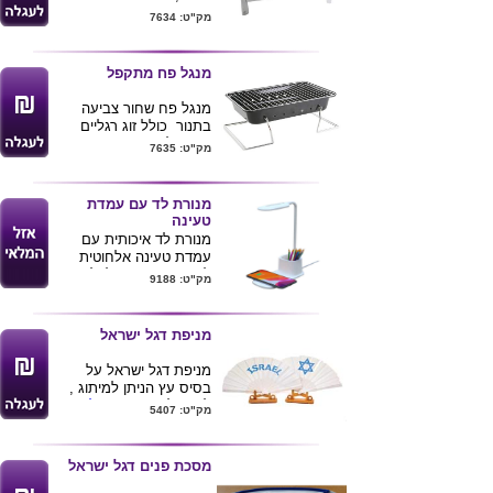
, גובה : 7 ס"מ
מק"ט: 7634
מנגל פח מתקפל
מנגל פח שחור צביעה
בתנור כולל זוג רגליים
מתקפלות .
מק"ט: 7635
מידות : 42X27X7.5 ס"מ .
גובה מהריצפה : 11 ס"מ
מנורת לד עם עמדת
טעינה
מנורת לד איכותית עם
עמדת טעינה אלחוטית
לנייד W10 וכוס לכלי
מק"ט: 9188
כתיבה
מניפת דגל ישראל
מניפת דגל ישראל על
בסיס עץ הניתן למיתוג ,
לחץ/' לעוד מוצרים
ליום
מק"ט: 5407
העצמאות
מסכת פנים דגל ישראל