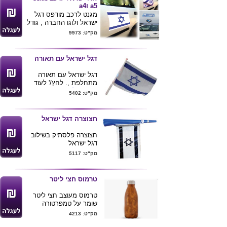
a5 וa4
מגנט לרכב מודפס דגל
ישראל ולוגו החברה , גודל
A4 מידות בס"מ -
מק"ט: 9973
29.7X21 ס"מ , גודל A5
מידות בס"מ - 21X14.8
ס"מ
דגל ישראל עם תאורה
ניתן לקבל הצעה גם
למגנטים יותר קטנים .
דגל ישראל עם תאורה
מינימום הזמנה להדפסה
מתחלפת ,. לחץ/' לעוד
דגל ולוגו 500 יחידות .
מוצרים
ליום העצמאות
מק"ט: 5402
ניתן לרכוש דגלים סטנדרט
בגודל A4 מינימום 100
יחידות .
חצוצרה דגל ישראל
חצוצרה פלסתיק בשילוב
דגל ישראל
מק"ט: 5117
טרמוס חצי ליטר
טרמוס מעוצב חצי ליטר
שומר על טמפרטורה
פנימית עד 12 שעות
מק"ט: 4213
ניתן למתג בלוגו חברה