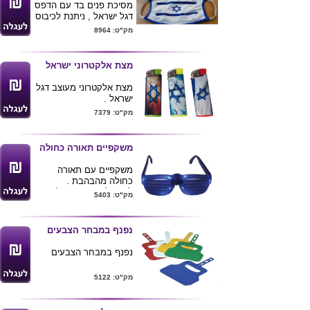
מסיכת פנים בד עם הדפס
דגל ישראל , ניתנת לכיבוס
ושימוש רב פעמי .
מק"ט: 8964
מינימום הזמנה 100
יחידות
עם ישראל חי !
מצת אלקטרוני ישראל
מצת אלקטרוני מעוצב דגל
ישראל .
מינימום הזמנה 1000
מק"ט: 7379
יחידות מעורב דוגמאות לפי
תמונה .
משקפיים תאורה כחולה
משקפיים עם תאורה
כחולה מהבהבת .
לחץ/' לעוד מוצרים
ליום
מק"ט: 5403
העצמאות
נפנף במבחר הצבעים
נפנף במבחר הצבעים
מק"ט: 5122