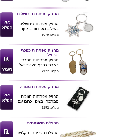
לפתיחת עגלות
מגיע באריזת מתנה
מחזיק מפתחות ירושלים
לרכישת מוצר
זה בכמויות
מחזיק מפתחות ירושלים
בודדות ומשלוח
בשילוב מגן דווד ביציקה.
עד הב
ית לחצ/י
המחזיק מגיע בקופסא .
מק"ט: 5679
כאן
מחזיק מפתחות כפכף
ישראל
מחזיק מפתחות מתכת
בצורת כפכף מעוצב דגל
ישראל .
מק"ט: 7377
ניתן לחרוט לוגו בצידו השני
של המחזיק .
מינימום הזמנה 200
מחזיק מפתחות מנורה
יחידות
גודל נעל 6ס"מ אורך 2.8
מחזיק מפתחות חנוכיה
ס"מ רוחב
ממתכת בציפוי כרום עם
לוחית לחריטת הקדשה או
מק"ט: 1152
לוגו בלייזר
המחזיק מגיע באריזת
מתנה מקרטון עם קטיפה.
מחצלת משפחתית
מחצלת משפחתית קלועה