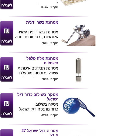
,
מידת המחצלת : 2X3 מטר
מק"ט: 5147
.
המחצלת מגיעה בשקית
ניילון , לא ניתן למתג
מטחנת בשר ידנית
המוצר.
מטחנת בשר ידנית עשויה
אלומניום , בטיחותית ונוחה
לשימוש .
מק"ט: 7609
ניתן לארוז עם מוצרים
נוספים כמתנת חג
מטחנת מלח פלפל
חשמלית
מטחנת תבלינים איכותית
עשויה נירוסטה ומופעלת
באמצעות סוללות ( לא
מק"ט: 7694
כלול )
ניתן להדפיס לוגו חברה
ע"ג המוצר
מטקה בשילוב כדור דגל
ישראל
מטקה בשילוב
כדור מתנפח דגל ישראל
,לחץ/' לעוד מוצרים
ליום
מק"ט: 4281
העצמאות
מטריה דגל ישראל 27
אינץ'