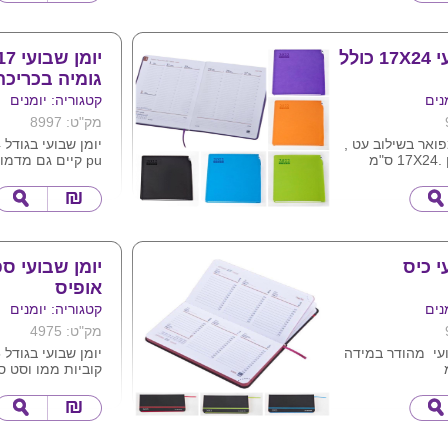
16 חודשים
צבעים pvc 
כהה , כחול כהה 
יומן שבועי 17X24 כולל
צבעים דמוי עור: ט
גומיה בכריכה
ג'ינס , חום , אפור
נים
קטגוריה: יומנים
מק"ט: 8997
פואר בשילוב עט ,
"מ
pu קיים גם מדמוי עור
 : ירוק , שחור
המוצר ללא גומיה
ניתן למתג בלוגו 
17חודשים
שחור , חום , ירוק
וכחול
י כיס
יומן שבועי ס
אופיס
נים
קטגוריה: יומנים
מק"ט: 4975
ועי מהודר במידה
קוביות ממו וסט סי
 לוגו ע"גכ המוצר
כריכה קשה מודפס
צבע מלא ) למינצי
מט/מבריק.
פנים ה