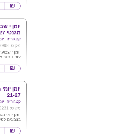
עם חלונית ש
את כריכת הא
יומן י שב
מגנטי 21X27
קטגוריה: יומ
מק"ט: 8998
עור + סגר מגנ
המוצר שחור 
ניתן למתג ב
17 חודשים
מגיע בצבעים
ג'ינס , חום 
21-27
קטגוריה: יומ
מק"ט: 9231
בצבעים לפי 
ניתן להדפיס 