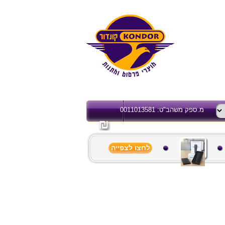
מ.ספק משהב"ט: 0011013581
לחצו לצפייה