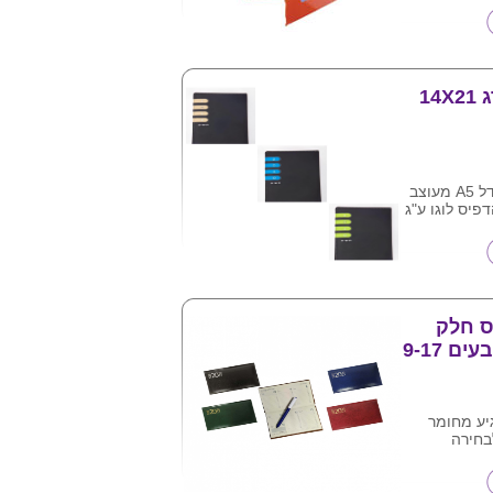
ם מודפסים שורות
14
יומן יומי מדורג גודל A5 מעוצב
דפיס לוגו ע"ג
יס חלק
כריכה pu בצבעים 9-17
גיע מחומר
צר בלוגו