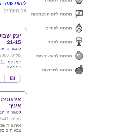
מתנות לחנוכה
לוחות שנה
|
א
16 מוצרים
מתנות ליום העצמאות
מתנות לפורים
21-15
מתנות לפסח
קטגוריה: יומ
מק"ט: 9000
מתנות לראש השנה
דמוי עור
מתנות לשבועות
ניתן למתג ב
אופציה לכריכה PVC 
צבעים : כחול
אפור , חום ו
אינץ'
קטגוריה: יומ
מק"ט: 5441
צבע חום בשי
אירגונית מג