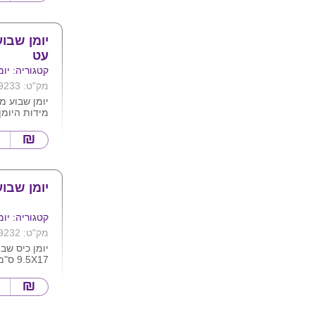
עט
קטגוריה: יומ
מק"ט: 9233
יומן שבוע מ
מידות היומן .17X24 ס
צבעים לבחירה
וכתום .
יומן שבוע
קטגוריה: יומ
מק"ט: 9232
יומן כיס שב
9.5X17 ס"מ
ניתן להדפיס