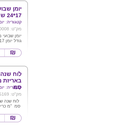
יומן שבו
17*24 שנת 2024/25
קטגוריה: יומ
מק"ט: 10008
יומן שבועי 
גודל יומן 17*24
מגיע בצבעים
ושחור
ניתן להדפיס
לוח שנה 
סמ
קטגוריה: יומ
מק"ט: 5169
מפוארת.ברי
**היומן הינו
לאספקה מייד
בהפקה מיוח