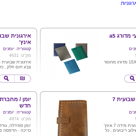
רגוניות
יומן שבועי מדורג a5
אינץ'
נים
קטגוריה: יומנים
מק"ט: 4631
יומן יומי 15X21 מדורג מחומר
צבע חום חלק , כל 
לוגו חברה
מגיעה באריזת קרט
לבחירה
חלונית שקופה . נ
 כהה, כחול ג'ינס ,
כריכת הארגונית.
טורקיז
אירגונית שבועית 7
יומן / מחברת
חדש
נים
קטגוריה: יומנים
מק"ט: 4974
אירגונית שבועית מידה 7 אינץ'
יומן ספירלה, גודל 5
לוב ריבועים , כל
כריכה - הדפסה פ
יעה באריזת קרטון
פנים 