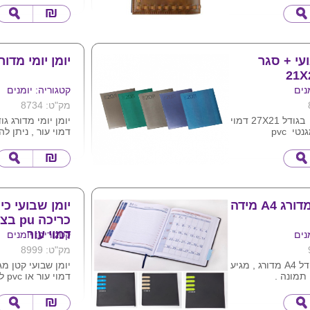
קופה . ניתן למתג
פלוס 16 דפי
רגונית
מחברת, סך - 80 דף,
מינימום הזמנה 100 יח' .
ועי + סגר
יומן יומי מדורג X21
נים
קטגוריה: יומנים
מק"ט: 8734
יומן י שבועי בגודל 27X21 דמוי
טי pvc
דמוי עור , ניתן לה
כחול בורדו חום
המוצר .
לוגו חברה
 טורקיז , כחול
אפור כחול כהה.
יומן יומי מדורג A4 מידה
יומן שבועי כ
דמוי עור
נים
קטגוריה: יומנים
מק"ט: 8999
יומן יומי בגודל A4 מדורג , מגיע
יומן שבועי קטן מ
תמונה .
דמוי עור או pvc לבחירה
לוגו ע"ג המוצר .
ניתן למתג את המו
חברה
גודל יומן 8.5X15