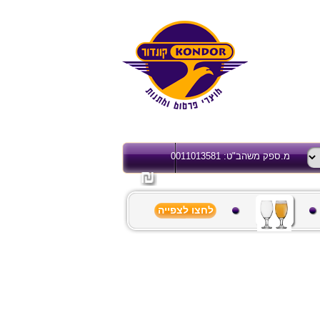
מ.ספק משהב"ט: 0011013581
לחצו לצפייה