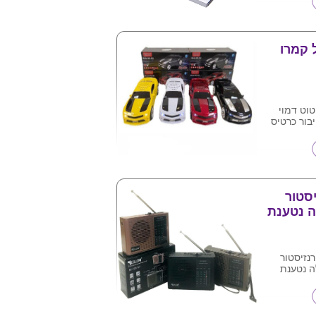
 לוגו של
 קמרו
טוט דמוי
בור כרטיס
זיכרון , חיבור AUX 3.5 מ"מ ,
ק תחנות אוטומטי
יכותית
.
 ע"ג המוצר
רנזיסטור
ב טרנזיסטור
 סוללה נטענת
מקולים