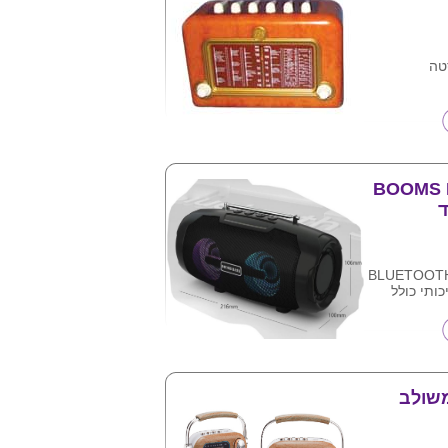
טה
BOOMS BAS
ד
BLUETOOTH B
איכותי כולל
 מעולה ,
ת .
תמונה , ניתן
מוצר .
משולב