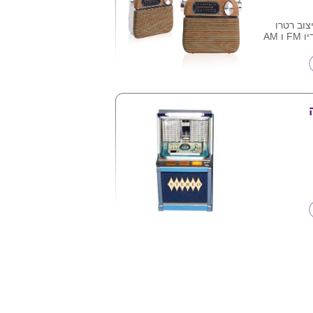
צוב רטרו
 AM
צר בלוגו
ן