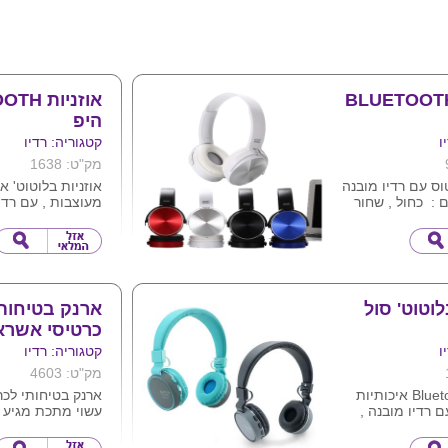
אוזניות
היפ
ו
קטגוריה: רדיו
מק"ט: 1638
טוס עם רדיו מובנה
אוזניות בלוטוט' א
 : כחול , שחור
מעוצבות , עם רדיו
אופציה לניגון שיר
ת האוזניות בלוגו
זיכרון מיקרו SD .
מיקרופון פנימי לב
צויינת.
טלפון .
סוללה פנימית נטע
לוטוט' סול
ארנק בטיחות
כבל ( כלול )
כרטיסי אשרא
מגיע בצבעים שחור
ניתן להדפיס לוגו 
ו
קטגוריה: רדיו
מק"ט: 4603
אוזניות Bluetooth איכותיות
ארנק בטיחותי לכ
ם רדיו מובנה ,
עשוי מתכת מגיע 
ן שירי דרך כרטיס
וטיטניום
מוגןnfc and rafid