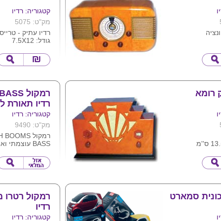
ו
קטגוריה: רדיו
מק"ט: 5075
ונציה
רדיו עתיק - טרייס
גודל: 7.5X12
ק רומא
רמקול S
רדיו תאורת ל
ו
קטגוריה: רדיו
מק"ט: 9490
רמקול OOMS
BASS עוצמתי ו
רדיו מובנה קליטה
תאורת לד מתחלפ
מידות 21.6 10X 10.6X ס"מ
מגיע בצבעים לפי 
להדפיס לוגו ע"ג ה
ונית סמארט
רמקול רטרו 
רדיו
ו
קטגוריה: רדיו