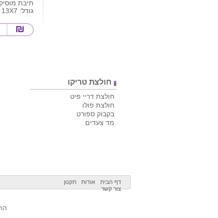
תיבת מוסיקה y you
גודל: 13X7
חולצת טריקו
חולצת דריי פיט
חולצת פולו
בקבוק ספורט
מד צעדים
דף הבית
אודות
תקנון
צור קשר
הרש