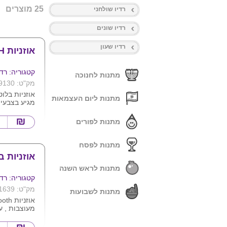
25 מוצרים
רדיו שולחני
רדיו שונים
רדיו שעון
אוזניות BLUETOOTH
קטגוריה: רדי
מתנות לחנוכה
מק"ט: 9130
אוזניות בלו
מתנות ליום העצמאות
מגיע בצבעים
ולבן.
ניתן למתג א
מתנות לפורים
חברה .
איכות שמע מ
מתנות לפסח
אוזניות ב
מתנות לראש השנה
קטגוריה: רדי
מק"ט: 1639
מתנות לשבועות
מעוצבות , ע
אופציה לניגו
זיכרון מיקרו SD .