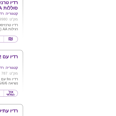
סוללות AA רובי
קטגוריה: רדי
מק"ט: 9980
רגילות AA ( לא כלול )
קליטה ואיכו
ובחוץ .
רדיו עם 2 פנסים לאמפ
קטגוריה: רדי
מק"ט: 787
רדיו m
נשיאה 13.5/6/6
רדיו עתיק