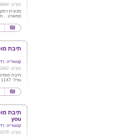
מק"ט: 9684
מכונית רמקו
סמארט , חיבו
סורק תחנות 
פנימית איכו
איכות צליל 
ניתן להדפיס
תיבת מוס
קטגוריה: רדי
מק"ט: 5062
תיבת מוסיק
גודל: 11X7 ס''מ
you
קטגוריה: רדי
מק"ט: 5078