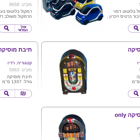
מק"ט: 8658
ל בלוטוט דמוי
רמקול בלוטוס בעי
ר כרטיס זיכרון ,
הרמקול משולב רדיו FM ו
חיבור AUX 3.5 מ"מ , רדיו FM
יציאת USB
אוטומטי , סוללה
קורא זיכרון TF
תית ועמידה .
ניתן למתג את המו
מעולה .
חברה
 לוגו ע"ג המוצר
מגיע בקופסא קרטו
יקה
תיבת מוסיקה
ו
קטגוריה: רדיו
מק"ט: 5063
ה
תיבת מוסיקה
גודל: 13X7 ס''מ
תיבת מוסיקה only
ו