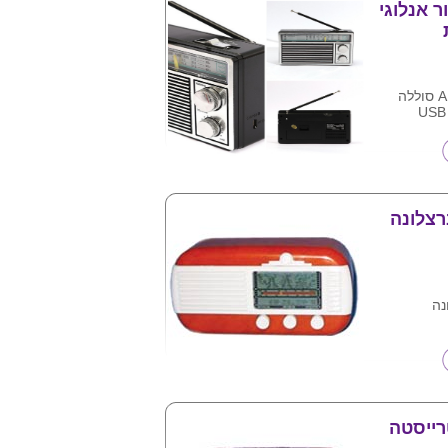
ר אנלוגי
רדיו אנלוגי AM/FM סוללה
 ע"ג המוצר
רצלונה
נה
רייסטה