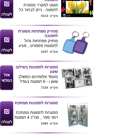
מגנט למקרר מסגרת
לתמונה , ניתן לבחור כל
מידה שהיא , הדפסת
מק"ט: 5413
פרוצס + למינציה. מינימום
הזמנה 1000 יחידות
מידה 13X18 ס"מ
מחזיק מפתחות מסגרת
לתמונה
מחזיק מפתחות גדול
לתמונות פספורט , מגיע
בצבעים פרוסטים.
מק"ט: 4257
ניתן להדפיס לוגו הלקוח או
הקדשה על המוצר ישירות
תמונה מתאימה למחזיק
מסגרות לתמונות בשילוב
מפתחות גודל 3.3X4.5
שעון
מעמד אלומיניום המשלב
שעון ו - 6 תמונות בגודל
10X15
מק"ט: 7226
ניתם למתג את המוצר
בלוגו חברה
מסגרות לתמונות ממתכת
מסגרות לתמונות ממתכת
דמוי ספר , סה"כ 4 תמונות
בגודל 6X9 ס"מ
מק"ט: 5480
מידת מוצר : 20X18 ס"מ