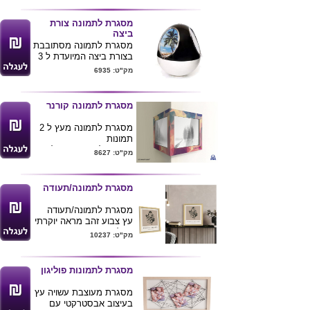
המוצר
מסגרת לתמונה צורת
ביצה
מסגרת לתמונה מסתובבת
בצורת ביצה המיועדת ל 3
תמונות
מק"ט: 6935
גודל התמונה שניתן
להכניס הינה 5.5X8
גובה 16 קוטר 10
מסגרת לתמונה קורנר
מסגרת לתמונה מעץ ל 2
תמונות
מתאים לתמונה בגודל
מק"ט: 8627
10X15
ניתן להדפיס בצבעוני לוגו
חברה
מסגרת לתמונה/תעודה
המסגרת ניתנת לתליה או
לשולחן
מסגרת לתמונה/תעודה
גודל המוצר 26.5X14
עץ צבוע זהב מראה יוקרתי
גודלA4 21*29.70
מק"ט: 10237
מתאים לתעודות ולתמונות
מסגרת לתמונות פוליגון
מסגרת מעוצבת עשויה עץ
בעיצוב אבסטרקטי עם