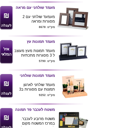
ניתן למתג את המוצר
בלוגו הלקוח
מעמד שולחני עם מראה
מעמעד שולחני עם 2
מסגרות ומראה
צבעים: טבעי , חום
מק"ט: 8678
10X15
מעמד תמונות עץ
מעמד תמונות מעץ מעוצב
ל 3 מסגרות מתכתיות
בגדלים שונים
מק"ט: 5790
אפשרות מיתוג ע"ג הבסיס
של המעמד
מעמד תמונות שולחני
מעמד שולחני לארגון
תמונות עם מסגרות ב3
גדלים
מק"ט: 9252
ניתן להדפיס לוגו ע"ג
המוצר
משטח לעכבר פד תמונה
משטח מרובע לעכבר.
במרכז המשטח מקום
להכנסת תמונה בגודל