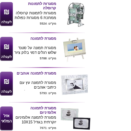
מסגרות לתמונות
קרוסלה
מסגרות לתמונות קרוסלה
ממתכת 6 מסגרות כפולות
במעמד .
מק"ט: 5524
מידות המוצר :
תמונה - 8X5 ס"מ
גלגל - קוטר 15 ס"מ
מסגרת לתמונה
גובה - 24 ס"מ
מסגרת תמונה על סטנד
שלוש רגלים דמוי בלוק ציור
המסגרת עשויה ממתכת
מק"ט: 5788
וזכוכית וניתן לחרוט אותה
4*6
מתאים לתמונה 10*15
מסגרת לתמונה אוהבים
מסגרת לתמונה עץ עם
כיתובי אוהבים
המסגרת מתאימה לתמונה
מק"ט: 5793
בגודל 10X15 ס"מ
ניתן להדפיס לוגו או
הקדשה ע"ג המסגרת .
מסגרת לתמונה
אלומיניום
מסגרת לתמונה אלומיניום
יוקרתית בגודל 10X15
ס"מ
מק"ט: 7071