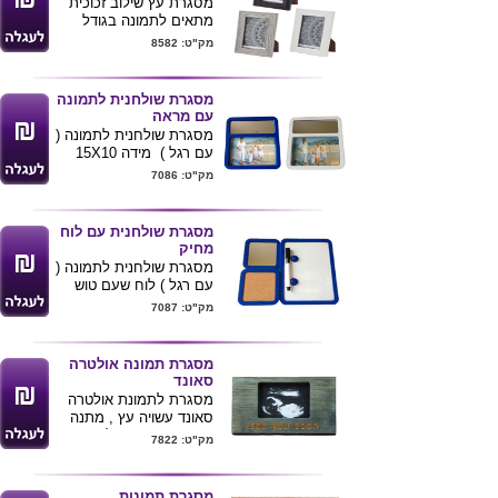
מסגרת עץ שילוב זכוכית
מתאים לתמונה בגודל
10*15
מק"ט: 8582
מגיע בצבעים
אפור.לבן.חום
גודל מוצר 14*19*1
מסגרת שולחנית לתמונה
עם מראה
מסגרת שולחנית לתמונה (
עם רגל ) מידה 15X10
ס"מ עם מראה מובנת ,
מק"ט: 7086
מגיע בצבעים כחול \ לבן .
ניתן להדפיס לוגו ע"ג
המוצר
מסגרת שולחנית עם לוח
מחיק
מסגרת שולחנית לתמונה (
עם רגל ) לוח שעם טוש
מחיק ושני מגנטים . מגיע
מק"ט: 7087
בצבעים שחור, לבן , כחול
.
ניתן להדפיס לוגו ע"ג
מסגרת תמונה אולטרה
המוצר .
סאונד
מסגרת לתמונת אולטרה
סאונד עשויה עץ , מתנה
מיוחדת ומקורית לאישה
מק"ט: 7822
בהריון .
קיים ב-4 דגמים לבחירה
מידות : 20X12X1.5 ס"מ
מסגרת תמונות