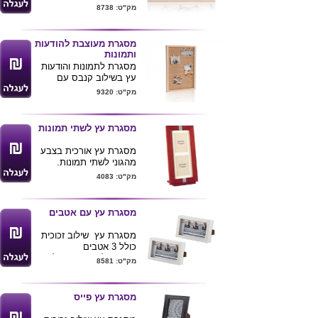
חוטים.
מק"ט: 8738
37.5X52.5 ס"מ
מסגרת מעוצבת להודעות
ותמונות
מסגרת לתמונות והודעות
עץ בשילוב קנבס עם
אטבים
מק"ט: 9320
מידות : 35X62 ס"מ
לרכישת מוצר
מסגרת עץ לשתי תמונות
זה בכמויות
בודדות ומשלוח
מסגרת עץ אורכית בצבע
עד הב
ית לחצ/י
מהגוני לשתי תמונות.
מידות: 14*40
כאן
מק"ט: 4083
מסגרת עץ עם אטבים
מסגרת עץ שילוב זכוכית
כולל 3 אטבים
מתאים לתמונה בגודל
מק"ט: 8581
10*15
מגיע באריזת מתנה
גודל מוצר 15*20*3 ס"מ
מסגרת עץ פייס