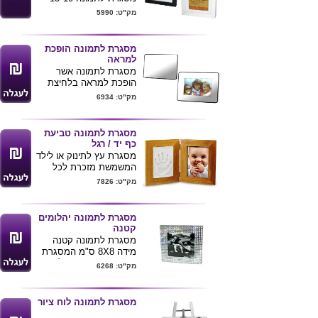
ס"מ מגיע בצבעים
מק"ט: 5990
שחור\לבן.
עשוי עץ.
מסגרת לתמונה הופכת
למראה
מסגרת לתמונה אשר
הופכת למראה בלחיצת
כפתור פשוטה
מק"ט: 6934
ניתן למתג את לוגו החברה
מידות : 17X22 ס"מ
מסגרת לתמונה טביעת
כף יד / רגל
מסגרת עץ לתינוק או לילד
המשמשת מזכרת לכל
החיים , מטביעים את כף
מק"ט: 7826
הרגל או היד במסגרת
החימר מוספים תמונה
מאותה התקופה ויש לנו
מסגרת לתמונה יהלומים
מזכרת לשנים .
קטנה
מידות : כללי פתוח 35X24
מסגרת לתמונה קטנה
ס"מ
מידה 8X8 ס"מ המסגרת
מידות תמונה במסגרת :
עם עיטורים דמוי יהלומים,
מק"ט: 6268
16.5X11 ס"מ
ניתן להדפיס לוגו הלקוח
ניתן להדפיס לוגו הלקוח
ע"ג המוצר .
ע"ג המוצר
מסגרת לתמונה לוח ציור