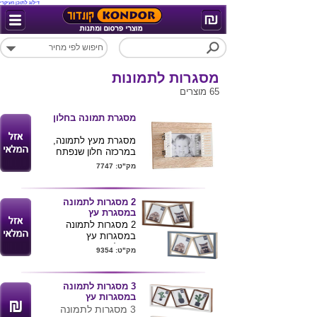
דילוג לתוכן העיקרי
מסגרות לתמונות
65 מוצרים
מסגרת תמונה בחלון
מסגרת מעץ לתמונה,
במרכזה חלון שנפתח
ונסגר ובתוכו ממוקמת
מק"ט: 7747
התמונה .
מקסים ודקורטיבי, עיצוב
מודרני עם נגיעה של
2 מסגרות לתמונה
וינטאג' אשר משדרגת את
במסגרת עץ
חלל החדר/ המשרד.
2 מסגרות לתמונה
מתאימה לתמונה בגודל
במסגרות עץ
4*6 אינץ' , 17*22 ס"מ.
ניתן למתג את המוצר
מק"ט: 9354
ניתן להדפיס לוגו על גבי
בלוגו חברה
המוצר.
מידות מסגרת 10*15
3 מסגרות לתמונה
במסגרות עץ
3 מסגרות לתמונה