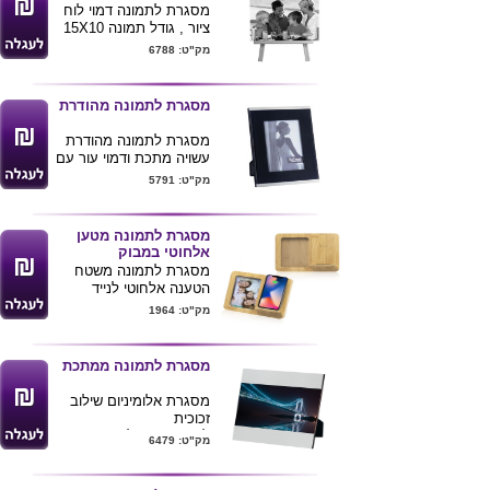
מסגרת לתמונה דמוי לוח
ציור , גודל תמונה 15X10
ס"מ
מק"ט: 6788
ניתן למתג את המוצר ע"י
הדפסת לוגו הלקוח
מסגרת לתמונה מהודרת
מסגרת לתמונה מהודרת
עשויה מתכת ודמוי עור עם
תפרים .
מק"ט: 5791
המסגרת מתאימה לתמונה
בגודל : 5X7 אינץ' =
13X18 ס"מ
מסגרת לתמונה מטען
ניתן להדפיס לוגו או
אלחוטי במבוק
הקדשה ע"ג המסגרת
מסגרת לתמונה משטח
לתמונה .
הטענה אלחוטי לנייד
עשוי במבוק מידות :
מק"ט: 1964
20X17X1.2 ס"מ
ניתן להדפיס לוגו ע"ג
המוצר .
מסגרת לתמונה ממתכת
מסגרת אלומיניום שילוב
זכוכית
לתמונה בגודל : 10X15
מק"ט: 6479
ס"מ
ניתן להדפיס לוגו ע"ג
המוצר