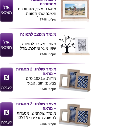
מתאים לתמונה 10X8
מסתובבת
ס"מ
מסגרת מעץ, מסתובבת
ניתן להדפיס הקדשה או
ומציגה שתי תמונות.
לוגו .
מסגרת יעילה ואפקטיבית-
מק"ט: 7748
שתי תמונות במסגרת
אחת.
מתאימה לשולחן משרדי
מעמד מעוצב לתמונה
/לקישוט מזנון בסלון הבית/
שידה בחדר השינה.
מעמד מעוצב לתמונה ,
מתאימה לתמונות בגודל
עשוי מעץ ומתכת. גודל
6*4 אינץ' / 20*15 ס"מ.
מסגרת התמונה הוא 4*6
מק"ט: 7746
ניתן להדפיס לוגו ע"ג
אינץ' 20*29 ס"מ.
המוצר.
לשימוש משרדי/ ביתי.
מתנה יפה לימי הולדת/
מעמד שולחני 2 מסגרות
אירועים חשובים/ ולשימור
+ מראה
מזכרות.
מידות: 10X15 ס"מ
ניתן להדפיס לוגו על גבי
צבעים: חום, טבעי
המוצר.
מק"ט: 8748
מעמד שולחני 2 מסגרות
+ מראה
מעמד שולחני 2 מסגרות
לתמונה בגדלים : 13X13
ס"מ + 10X15 ס"מ
מק"ט: 9356
מראה מסגרת עץ