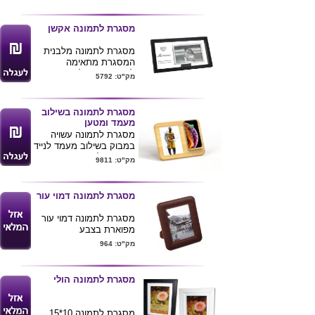
ניתן למתג את המסגרת
בלוגו חברה
מסגרת לתמונה אקשן
מסגרת לתמונה מלבנית
המסגרת מתאימה
לתמונות בגודל 4X6 ס"מ .
מק"ט: 5792
גודל של המסגרת 29X18
ס"מ
שירותי הדפסת לוגו או
מסגרת לתמונה בשילוב
הקדשה ע"ג המסגרת .
מעמד ומטען
מסגרת לתמונה עשויה
במבוק בשילוב מעמד לנייד
וטעינה אלחוטית 15W (
מק"ט: 9811
למכשירים תומכים ) .
ניתן להדפיס לוגו ע"ג
המוצר .
מסגרת לתמונה דמוי עור
מסגרת לתמונה דמוי עור
מפוארת בצבע
חום מידה: 24x18.5x1.5
מק"ט: 964
ניתן לשלב את המוצר בסט
עם
משטח לעכבר
תואם.
מסגרת לתמונה הולי
מסגרת לתמונה 10*15