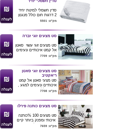
סדין חשמלי יחיד
ושקטה
חוויה מושלמת לשינה טובה
סדין חשמלי למיטת יחיד
מתאימה את עצמה ע״פ
2 דרגות חום כולל מנגנון
משקל הראש
בטיחות
מק"ט: 5501
חוזרת לעצמה בכל תנועה
גודל150*80
אנטי בקטריאלית דוחה
הספק 60w
עובש ואבק
סט מצעים זוגי זברה
מידות 40*60
סט מצעים זוגי עשוי סאטן
אל קמט איכותיים ונעימים
למגע ,
מק"ט: 7709
הסט כולל : ציפה
200X220 ס"מ , סדין
160X200 ס"מ , 2 ציפיות
סט מצעים זוגי סאטן
50X70 ס"מ
ריאקטיב
הסטים מגיעים במגוון
סט מצעי סאטן אל קמט
עיצובים פרטים אצלנו .
איכותיים ונעימים למגע ,
הסט כולל : ציפה
מק"ט: 7708
200X220 ס"מ , סדין
160X200 ס"מ , 2 ציפיות
50X70 ס"מ
סט מצעים כותנה פירלו
סט מצעים 100 %כותנה
איכותי ומפנק ביותר קיים
בכמה מידות לבחירה :
מק"ט: 7659
יחיד 3 חלקים הכולל : סדין