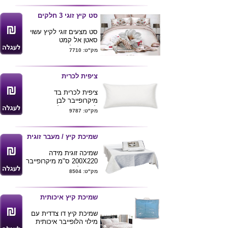
- 90X200X20 ס"מ , ציפה
שמיכה - 150X200 ס"מ ,
סט קיץ זוגי 3 חלקים
ציפה כרית - 50X70 ס"מ
קיים גם במידות יותר
סט מצעים זוגי לקיץ עשוי
גדולות
סאטן אל קמט
הסטים מגיעים במגוון
הסט מכיל : סדין
מק"ט: 7710
עיצובים פרטים אצלנו .
200X160 ס"מ , 2 ציפיות
50X70 ס"מ
ציפית לכרית
ציפית לכרית בד
מיקרופייבר לבן
להדפסת סובלימציה
מק"ט: 9787
עובי בד 120
גודל 50*70
שמיכת קיץ / מעבר זוגית
שמיכה זוגית מידה
200X220 ס"מ מיקרופייבר
עם מילוי
מק"ט: 8504
צבעים לבן , אפור כהה
שמיכת קיץ איכותית
שמיכת קיץ דו צדדית עם
מילוי הלופייבר איכותית