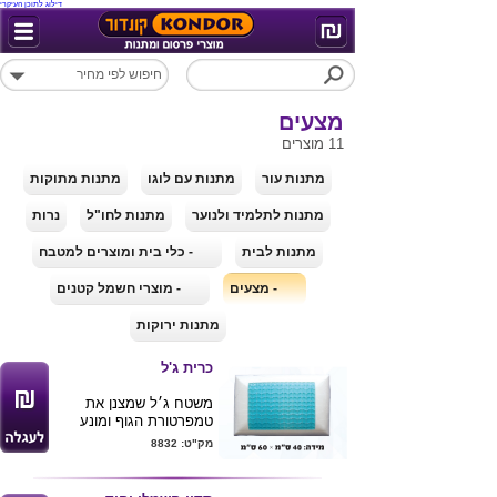
דילוג לתוכן העיקרי
מצעים
11 מוצרים
מתנות עור
מתנות עם לוגו
מתנות מתוקות
מתנות לתלמיד ולנוער
מתנות לחו"ל
נרות
מתנות לבית
- כלי בית ומוצרים למטבח
- מצעים
- מוצרי חשמל קטנים
מתנות ירוקות
כרית ג'ל
משטח ג׳ל שמצנן את
טמפרטורת הגוף ומונע
הזעה בקיץ
מק"ט: 8832
צד חורפי – משטח ויסקו
אלסטי
ציפת אלוורה לשינה רגועה