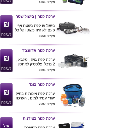
טורנדו
מק"ט: 5251
שרוול כוסות מרופד עפ 3
כוסות 2 מיכלי פלסטיק,
פינג'אן,כפית וגפרורים
ערכת קפה | בישול שטח
הערכה של
GN
בישול או קפה בשטח אף
פעם לא היה פשוט וקל כל
כך
מק"ט: 8068
ערכת קפה ובישול הכוללת
:
כיריים גז , 4 כוסות זכוכית
ערכת קפה אדוונצ'ר
, 2 מיכלים לסוכר וקפה ,
מחבת , פינג'ן וכפית
ערכת קפה גזיה , פינג'אן,
הערכה מגיעה בתיק
2 מיכלי פלסטיק לאחסון
נשיאה
קפה / סוכר / תה , 4
מק"ט: 9801
ניתן להדפיס לוגו ע"ג
כוסות זכוכית .
המוצר
מגיע בתיק תואם
ידית נשיאה
ערכת קפה בונד
מידות 32X12X22 ס"מ
*** לא כולל בלון גז ,ניתן
ערכת קפה איכותית בתיק
לרכוש דרכנו בניפרד ***
יעודי עמיד למים , הערכה
כוללת :
מק"ט: 7697
3 מיכלים לאחסון קפה
סוכר ותה
4 כוסות קפה עבות
ערכת קפה בצידנית
פינג'ן 7 אינץ' + כפית
מיכל גז 230 גר' בטיחותי
ערכת קפה מפוארת :