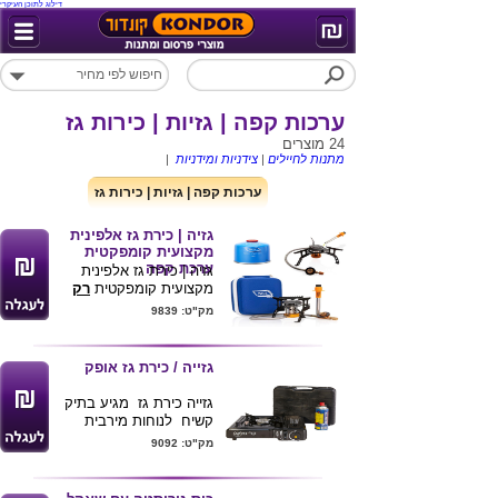
דילוג לתוכן העיקרי
ערכות קפה | גזיות | כירות גז
24 מוצרים
מתנות לחיילים
|
צידניות ומידניות
|
ערכות קפה | גזיות | כירות גז
גזיה | כירת גז אלפינית
מקצועית קומפקטית
ערכת קפה
גזיה | כירת גז אלפינית
מקצועית קומפקטית
רק
300 גר'
בתיק קשיח עם
מק"ט: 9839
ידית נשיאה ומצת הישרדותי
אלקטרוני .
מידות התיק : 8X12X12
גזייה / כירת גז אופק
ס"מ
צריכת גז 120 גר' לשעה .
גזייה כירת גז מגיע בתיק
אחריות לשנה
קשיח לנוחות מירבית
מיכל גז אוניברסלי
באישור מכון התקנים
מק"ט: 9092
בהברגה ניתן לשימוש
מצורף בלון גז
במיכלים בנפחים : 230
גודל מוצר 35*32 ס"מ
גר' , 500 גר' .
צבע שחור