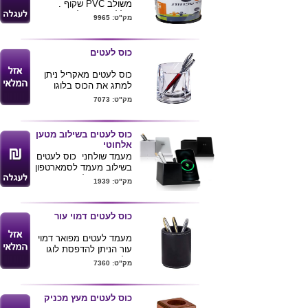
משולב PVC שקוף .
כולל הדפסת לוגו צבעוני .
מק"ט: 9965
מידות 11.2X8.3 ס"מ
כוס לעטים
כוס לעטים מאקריל ניתן
למתג את הכוס בלוגו
חברה
מק"ט: 7073
ניתן לצרף לכוס
לעטים
מעמד לנייד
ו
מעמד
לכרטיס ביקור
כוס לעטים בשילוב מטען
אלחוטי
מעמד שולחני כוס לעטים
בשילוב מעמד לסמארטפון
עם טעינה אלחוטית (
מק"ט: 1939
למכשירים תומכים בלבד )
.
קצב טעינה 15W
כוס לעטים דמוי עור
ניתן להדפיס לוגו ע"ג
המוצר.
מעמד לעטים מפואר דמוי
עור הניתן להדפסת לוגו
הלקוח .
מק"ט: 7360
כוס לעטים מעץ מכניק