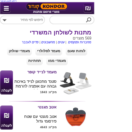
דילוג לתוכן העיקרי
מתנות לשולחן המשרדי
569 מוצרים
מחברות ופנקסים
|
עטים
|
מחשבונים
|
פדים לעכבר
לוחות שעם
מעמד לסלולרי
מעמדי שולחן
מעמדי ממו
תחתיות
מעמד לנייד קופר
סטנד מתכוונן לנייד באיכות
גבוהה עם אופציה להרמת
גובה , קיפול למצב שטוח
מק"ט: 1843
נוח לנשיאה .
מגיע בצבעים שחור / לבן
בשילוב זהב . מידות
אטב מגנטי
:12.5X7.5X2.5 ס"מ
ניתן להדפיס לוגו ע"ג
אטב מגנטי עם שטח
המוצר .
פירסומי גדול
מידות: 7*7 ס"מ
מק"ט: 4643