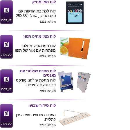
לוח ממו מחיק
לוח לכתיבת הודעות עם
טוש מחיק , גודל : 25X35
ס"מ
מק"ט: 8215
ניתן להדפיס לוגו ע"ג
המוצר .
לוח ממו מחיק תפוז
לוח ממו מחיק מתלה
מפתחות עם איור של תפוז
, מידות המוצר 29X21
מק"ט: 6267
ס"מ
לוח מתכת שולחני עם
מגנטים
לוח מתכת שולחני מודפס
פרוצס עם למינציה
מבריקה , הלוח מתאים
מק"ט: 7957
למגנטים מכל הסוגים .
ניתן להדפיס מגנטים
זכוכית או מגנטים מדורגים
לוח סידור שבועי
ולהוסיף טוש מחיק מגנטי
מחיר המוצר מתייחס
מערכת שבועית עשויה עץ
לכמות של 100 יחידות
לתלייה.
מינימום ואינו כולל את
לשימוש ביתי/ משרדי.
מק"ט: 7745
האביזרים שבתמונה
מגיעה עם אטבי ממו, נוח