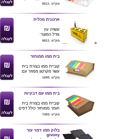
הארגונית כוללת : סלוטייפ
מק"ט: 8611
, ממו ונעצים.
ניתן למתג את הממו
בתוספת תשלום
ארגונית מכלית
הממו בגודל 10X6.5
המעמד בגודל 10X15X9
עשויה עץ
המעמד ממותג בלוגו
גודל המוצר:
חברה
20X8.3X8.5
ס"מ
מק"ט: 8811
בית ממו ממוחזר
קוביית ממו בצורת בית
עשוי מקרטון ממוזר עם
סימניות זוהרות , מכיל 400
מק"ט: 1890
דפי ממו לבנים .
מידות : 6X11X9 ס"מ
ניתן להדפיס לוגו ע"ג
בית ממו עם דבקיות
המוצר
*ידידותי לסביבה
קוביית ממו בצורת בית
חומר ממוחזר כולל דפים
ודבקיות
מק"ט: 7493
גודל -בסיס 9.5*11.5 גובה
6.5
ניתן למתג לוגו של הלקוח
בלוק ממו דמוי עור
givony