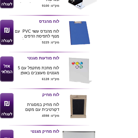
ניתן למתג את הלוח בלוגו
מק"ט: 9100
צבעוני
הלוח מגיע עם 4 מגנטים
ניתן להוסיף מגנטים
לוח מהנדס
צורניים בתוספת תשלום
15X21X6
לוח מהנדס עשוי PVC עם
מנוף לתפיסת הדפים .
תא פנימי לדפים
גודל
מק"ט: 5225
A4
גודל מוצר 32*23 ס"מ
מגיע בצבעים שחור , לבן
לוח מודעות מגנטי
וכחול
ניתן להדפיס לוגו ע"ג
לוח מתכת מתקפל עם 5
המוצר
מגנטים מעוצבים באופן
שונה
מק"ט: 6128
ניתן לתלות על הלוח דפי
ממו , כרטיסי ביקור,
תמונות וכו'
לוח מחיק
המוצר מגיע בקופסא מנייר
ממוחזר
לוח מחיק במסגרת
מידות 26.6X17X0.60
דקורטיבית עם מקום
לגירים. מידה: 46x29 ס"מ
מק"ט: 4598
לוח מחיק מגנטי