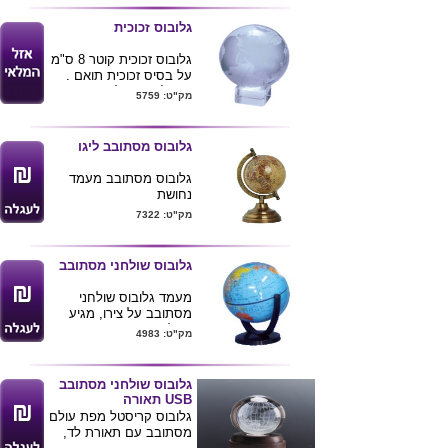
מגיע בשקית רב שימושית
הברווזים
לשימוש חוזר של עד חצי
גלובוס זכוכית
מינימום הזמנה 500 יחידות
שנה ( תלוי ברמת הלכלוך
-- אפשר לערבב בכפולות
שמנקים )
גלובוס זכוכית קוטר 8 ס"מ
של 100 יח' .
על בסיס זכוכית תואם .
ניתן להדפיס לוגו החברה
מק"ט: 5759
ע"ג המוצר .
גלובוס מסתובב ליגו
גלובוס מסתובב מעמד
נחושת
קוטר 12.5 ס"מ | גובה 25
מק"ט: 7322
ס"מ
ניתן להדפיס לוגו חברה
ע"ג המעמד.
גלובוס שולחני מסתובב
לרכישת מוצר
מעמד גלובוס שולחני
זה בכמויות
מסתובב על צירו, מגיע
בודדות ומשלוח
בשלושה צבעים.
מק"ט: 4983
עד הב
ית לחצ/י
כאן
גלובוס שולחני מסתובב
USB תאורה
גלובוס קריסטל מפת עולם
מסתובב עם תאורת לד,