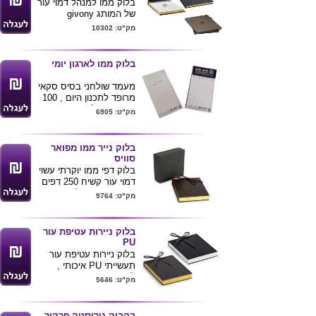
בלוק ממו למנהל דמוי עור
של המותג givony
מידה 16x13 ס"מ
מק"ט: 10302
צבעים שחור או חום
ניתן למתג את המוצר
מגיע באריזה יוקרטית
בלוק ממו לארגון יומי
מעמד שולחני בסיס סקאי
מרופד לתכנון היום , 100
דפים בגודל 11.5X23 ס"מ
מק"ט: 6905
מחולקים לפי שעות עם
תאריך פתוח .
מינימום כמות להזמנה 500
בלוק נייר ממו מפואר
יחידות
סוויס
המחיר כולל הדפסת לוגו
בלוק דפי ממו יוקרתי עשוי
בצבע 1 ע"ג הקלאפה .
דמוי עור קשיח 250 דפים
עם גימור מטאלי .
מק"ט: 9764
מידות : 13X16 ס"מ
מגיע באריזת קרטון קשיח
שחור .
בלוק ניירות עטיפת עור
ניתן להדפיס לוגו ע"ג
PU
המוצר
בלוק ניירות עטיפת עור
תעשייתי PU איכותי ,
לבחירה בצבעים שחור /
מק"ט: 5646
חום
מכיל 250 דפים
בקבוק נירוסטה פרקור