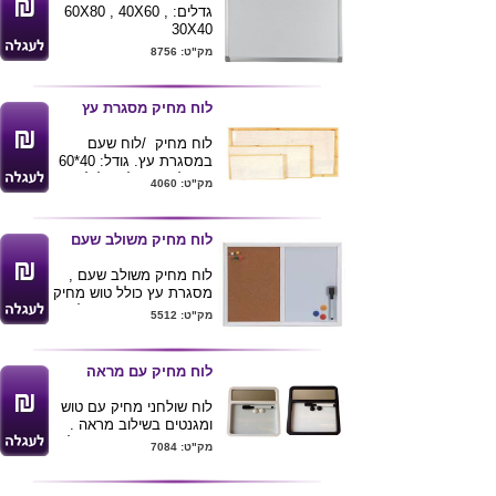
גדלים: 60X80 , 40X60 ,
30X40
מק"ט: 8756
לוח מחיק מסגרת עץ
לוח מחיק /לוח שעם
במסגרת עץ. גודל: 40*60
ניתן לייצר בכל גודל לפי
מק"ט: 4060
דרישת הלקוח .
לוח מחיק משולב שעם
לוח מחיק משולב שעם ,
מסגרת עץ כולל טוש מחיק
, מגנטים ונעצים . גודל :
מק"ט: 5512
30X40 ס"מ .
לוח מחיק עם מראה
לוח שולחני מחיק עם טוש
ומגנטים בשילוב מראה .
מגיע בצבעים שחור או לבן
מק"ט: 7084
. מידות 13X18 ס"מ
ניתן להדפיס לוגו ע"ג
המוצר