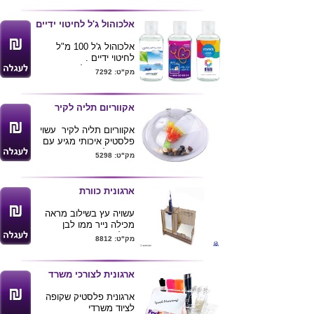
אלכוהול ג'ל לחיטוי ידיים
אלכוהול ג'ל 100 מ"ל
לחיטוי ידיים .
מיתוג צבע מלא היקפי
מק"ט: 7292
באמצעות מדבקה
מינימום הזמנה 1000
יחידות
אקווריום תליה לקיר
ניתן להזמין כמות קטנה
יותר בתוספת תשלום
אקווריום תליה לקיר עשוי
ההדפסה .
פלסטיק איכותי מגיע עם
צמח מלאכותי .
מק"ט: 5298
ניתן למתג את המוצר
בלוגו הלקוח . מגיע
באריזת קרטון לבנה .
ארגונית כוורת
מגיע בשני גדלים : קוטר
26 ס"מ וקוטר 30 ס"מ
עשויה עץ בשילוב מראה
המחיר מתייחס למידה
מכילה נייר ממו לבן
הקטנה .
גודל: 10X11X19
ס"מ
מק"ט: 8812
ארגונית לצורכי משרד
ארגונית פלסטיק שקופה
לציוד משרדי