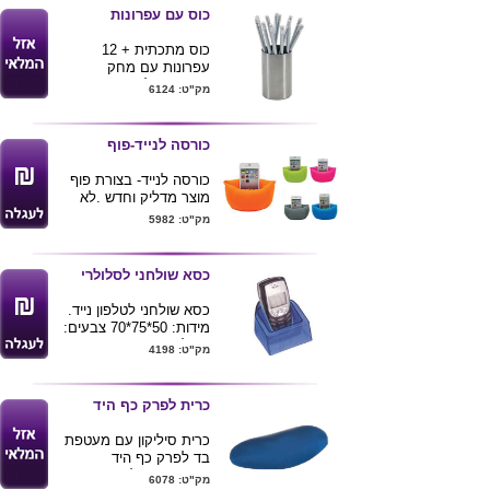
הכוס מכילה בחלק
כוס עם עפרונות
התחתון של המעמד 30
אטבים ו 30 נעצים
כוס מתכתית + 12
מגיע במגוון צבעים
עפרונות עם מחק
קוטר 8.5 גובה 14
התואמים למעמד
מק"ט: 6124
המוצר מגיע עם אריזת
מתנה
ניתן למתג את המעמד
כורסה לנייד-פוף
בלוגו חברה
המוצר מגיע עם אריזת
כורסה לנייד- בצורת פוף
מתנה
מוצר מדליק וחדש .לא
קוטר 6 ס"מ
מחפשים יותר את הנייד
מק"ט: 5982
גובה 15 ס"מ
ניתן למתג את המוצר.
כסא שולחני לסלולרי
כסא שולחני לטלפון נייד.
מידות: 50*75*70 צבעים:
כחול, כתום.
מק"ט: 4198
כרית לפרק כף היד
כרית סיליקון עם מעטפת
בד לפרק כף היד
עוזרת מאוד למנוע כאבים
מק"ט: 6078