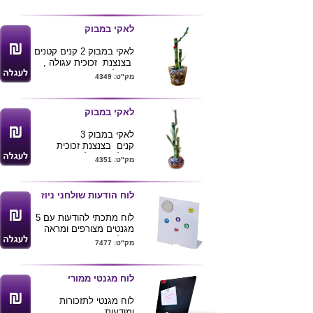
בפרקין ודלקות למיניהן
ניתן למתג את הכרית
בלוגו של הלקוח
לאקי במבוק
לאקי במבוק 2 קנים קטנים
בצנצנת זכוכית עגולה ,
ניתן להרכיב את
מק"ט: 4349
הלאקי במבוק לפי תקציב
הלקוח. יתכנו שינויים בכלי
האריזה לפי המלאים
לאקי במבוק
הקימים.
לסידורי לאקי
במבוק נוספים......
לאקי במבוק 3
קנים בצנצנת זכוכית
עגולה, ניתן להרכיב את
מק"ט: 4351
הלאקי במבוק לפי תקציב
הלקוח. יתכנו שינויים בכלי
האריזה לפי המלאים
לוח הודעות שולחני ניוז
הקימים.
לסידורי לאקי
במבוק נוספים......
לוח מתכתי להודעות עם 5
מגנטים מצורפים ומראה
עגולה .
מק"ט: 7477
מידת הלוח :
20.6X17.5X6 ס"מ
ניתן להדפיס לוגו ע"ג
לוח מגנטי ממורי
המוצר
לוח מגנטי לתזכורות
ומודעות