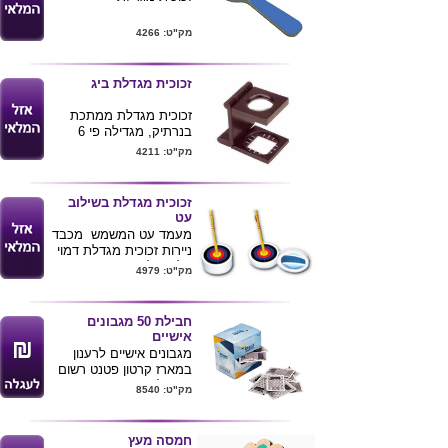
המוצר ע"י סוללות ( לא
כלול ) .
מק"ט: 4266
רמקול עוצמתי ואיכותי
במיוחד המשמש בין היתר
להשמעת מוזיקה
זכוכית מגדלת ביג
מהמכשיר הנייד .
זכוכית מגדלת ממתכת
בנרתיק, מגדילה פי 6
מק"ט: 4211
זכוכית מגדלת בשילוב
עט
מעמד עט המשמש מכבד
ניירות זכוכית מגדלת דמוי
קליעה למטרה.
מק"ט: 4979
חבילת 50 מגבונים
אישיים
מגבונים אישיים לרענון
במארז קרטון פטנט רשום
עם דלת נפתחת , מודפס
מק"ט: 8540
פרוצס מלא היקפי .
אופציה למיתוג המגבונים
בתוספת תשלום .
חמסה מעץ