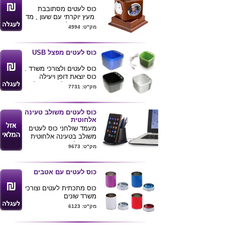
כוס לעטים מסתובבת
מעץ יוקרתי עם שעון , מד
טמפ' ומד לחות. ניתן
מק"ט: 4994
לשלב את המוצר ביחד עם
מגוון
עטי המתכת
שלנו.
גודל של הבסיס: 12x12
כוס לעטים מפצל USB
ס''מ
גובה : 14.5 ס''מ
כוס לעטים ולצורכי משרד .
כוס יוצאת דופן ויעילה
במיוחד, בעלת 3 מפצלי
מק"ט: 7731
USB.
מגיעה בצבעים: שחור,
כחול ולבן.
כוס לעטים משולב טעינה
ניתן להדפיס לוגו על גבי
אלחוטית
המוצר.
מעמד שולחני כוס לעטים
משולב בטעינה אלחוטית
10W ( למכשירים תומכים )
מק"ט: 9673
עם שני כניסות נוספות
TYEP -C . USB
מגיע בצבעים שחור ולבן
כוס לעטים עם אטבים
מידות : 88X89X88 מ"מ
ניתן להדפיס לוגו ע"ג
כוס מתכתית לעטים וצורכי
המוצר .
משרד שונים
בכוס ישנם שני מגנטים
מק"ט: 6123
המאפשרים לשים דפי ממו
ע"ג המעמד