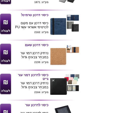
איכותי עם
מק"ט: 1871
טכנולוגיית
RFID
BLOCKING
נגד סריקה
וגניבת נתונים מכרטיסי
כיסוי דרכון טרמינל
אשראי WIFI
צבעים שחור ואפור
כיסוי דרכון עם מקום
גודל 14.5*10.3*0.8
לכרטיסי אשראי עשוי PU
ניתן להדפיס לוגו ע"ג
איכותי עם מקום ל2
מק"ט: 2162
המוצר
כרטיסי סים
צבעים לפי תמונה
לרכישת מוצר
גודל 14.6x10.3x1.2 סמ
כיסוי דרכון שעם
זה בכמויות
ניתן להדפיס לוגו ע"ג
בודדות ומשלוח
המוצר
נרתיק דרכון דמוי עור
עד הב
ית לחצ/י
במבחר צבעים גדול
כאן
ניתן להדפיס לוגו ע"ג
מק"ט: 2159
המוצר .
מידות : 14.2x10.6 סמ
כיסוי לדרכון דמוי עור
גייט
נרתיק דרכון דמוי עור
במבחר צבעים גדול
ניתן להדפיס לוגו ע"ג
מק"ט: 2164
המוצר .
מידות : 14.2x10.6 סמ
כיסוי לדרכון עור