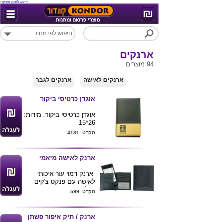
דילוג לתוכן העיקרי
ארנקים
94 מוצרים
ארנקים לאישה
ארנקים לגבר
אוגדן כרטיסי ביקור
אוגדן כרטיסי ביקור. מידות:
26*15
מק"ט: 4181
ארנק לאישה מיאמי
ארנק דמוי עור איכותי
לאישה עם פנקס צ'קים
נשלף
מק"ט: 599
באריזת מתנה.
ניתן להדפיס לוגו ע"ג
הארנק
ארנק / תיק איפור פשתן