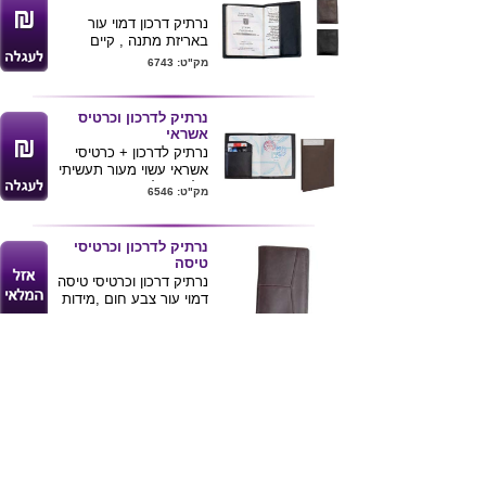
נרתיק דרכון דמוי עור
באריזת מתנה , קיים
בצבעים שחור או חום .
מק"ט: 6743
ניתן להדפיס לוגו ע"ג
המוצר .
נרתיק לדרכון וכרטיס
אשראי
נרתיק לדרכון + כרטיסי
אשראי עשוי מעור תעשיתי
. למוצר לוחית מיוחדת
מק"ט: 6546
לחריטת לוגו הלקוח . קיים
בצבעים שחור או חום
לנרתיקים נוספים לחץ כאן
נרתיק לדרכון וכרטיסי
טיסה
נרתיק דרכון וכרטיסי טיסה
דמוי עור צבע חום ,מידות
:11.7X21X1 ס"מ (פתוח).
מק"ט: 1171
נרתיק לכרטיסי אשראי
נרתיק לכרטיסי אשראי.
מק"ט: 4189