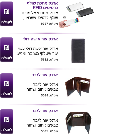
וכחול.
ארנק מתכת שולף
מידות 8.5X10
כרטיסים RFID
ניתן למתג בלוגו חברה או
ארנק מתכתי אלומניום
להטביע את הלוגו בתוספת
שולף כרטיסי אשראי ,
תשלום
רישיונות .
מק"ט: 9797
עם מנגנון RFID למניעת
גניבת נתונים
מגיע בצבעים כסוף / שחור
ארנק עור אישה דולי
.
ניתן להדפיס / לחרוט לוגו
ארנק עור אישה דולי עשוי
ע"ג המוצר
עור איטלקי משובח ומגיע
מידות : 10X6 ס"מ
בקופסא .
מק"ט: 5682
ארנק עור לגבר
ארנק עור לגבר
צבעים : חום ושחור
מק"ט: 5564
ארנק עור לגבר
ארנק עור לגבר
צבעים : חום ושחור
מק"ט: 5565