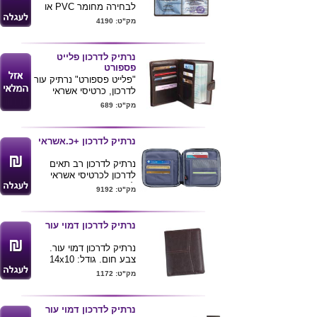
לבחירה מחומר PVC או
סקאי
מק"ט: 4190
נרתיק לדרכון פלייט
פספורט
"פלייט פספורט" נרתיק עור
לדרכון, כרטיסי אשראי
וכרטיסי טיסה בצבע חום
מק"ט: 689
כהה. מידה: 14.5x11x1.5
ס"מ
נרתיק לדרכון +כ.אשראי
נרתיק לדרכון רב תאים
לדרכון לכרטיסי אשראי
לנייד ועוד
מק"ט: 9192
סגירת רוכסן
עשוי בד פוליאסטר
ניתן להדפיס לוגו של
נרתיק לדרכון דמוי עור
הלקוח
נרתיק לדרכון דמוי עור.
צבע חום. גודל: 14x10
ס''מ
מק"ט: 1172
נרתיק לדרכון דמוי עור