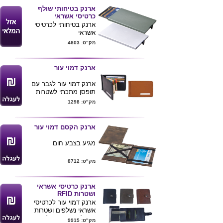
ארנק בטיחותי שולף
כרטיסי אשראי
ארנק בטיחותי לכרטיסי
אשראי
עשוי מתכת מגיע בצבעים
מק"ט: 4603
כסוף וטיטניום
מוגןnfc and rafid
ניתן לחרוט/להדפיס לוגו
ארנק דמוי עור
של הלקוח
ארנק דמוי עור לגבר עם
תופסן מתכתי לשטרות
הארנק קיים בצבעים שחור
מק"ט: 1298
וחום
ניתן לחרוט בלייזר את לוגו
החברה ע"ג הלוחית
ארנק הקסם דמוי עור
המתכתית אשר בחזית
12*9*1
מגיע בצבע חום
מק"ט: 8712
ארנק כרטיסי אשראי
ושטרות RFID
ארנק דמוי עור לכרטיסי
אשראי נשלפים ושטרות
טכנולוגיית RFID לשמירה
מק"ט: 9915