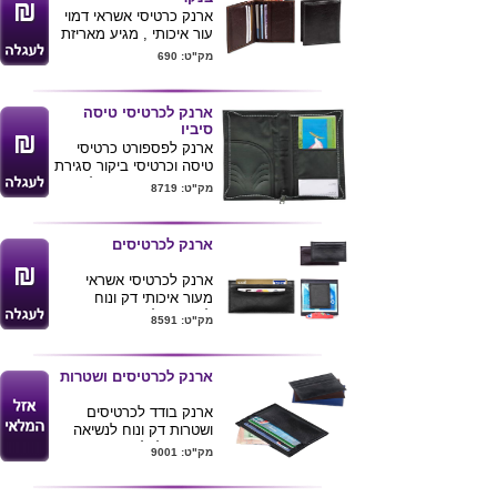
ארנק כרטיסי אשראי דמוי
עור איכותי , מגיע מאריזת
מתנה מכובדת .
מק"ט: 690
מידות : 1X9X10.5 ס"מ
ניתן להדפיס לוגו ע"ג
המוצר
ארנק לכרטיסי טיסה
סיביו
לרכישת מוצר
ארנק לפספורט כרטיסי
זה בכמויות
טיסה וכרטיסי ביקור סגירת
בודדות ומשלוח
ריץ'רץ' , עשוי בד ניילון
מק"ט: 8719
עד הב
ית לחצ/י
איכותי ועמיד .
ניתן להדפיס לוגו ע"ג
כאן
המוצר
ארנק לכרטיסים
ארנק לכרטיסי אשראי
מעור איכותי דק ונוח
להכנסה לכיס
מק"ט: 8591
בעל קליפס מגנטי
המתאים לשטרות
צבע שחור
ארנק לכרטיסים ושטרות
ניתן למתג או להטביע לוגו
חברה
ארנק בודד לכרטיסים
7X10
ושטרות דק ונוח לנשיאה
והכנסה לכל כיס
מק"ט: 9001
הארנק מעור
מגיע בצבעים חום שחור