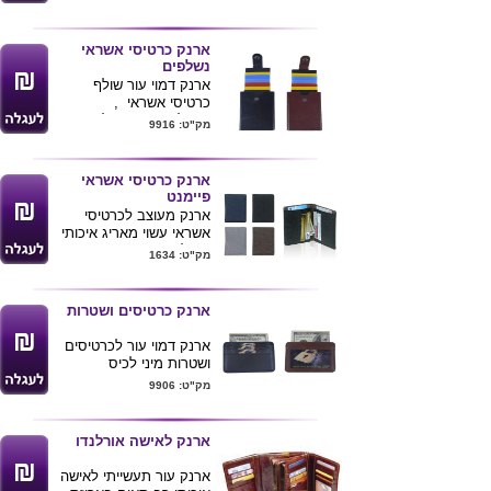
על פרטי האשראי .
מגיע בצבעים לפי תמונה .
ארנק כרטיסי אשראי
נשלפים
ארנק דמוי עור שולף
כרטיסי אשראי ,
טכנולוגיית RFID לשמירה
מק"ט: 9916
על פרטי האשראי .
ניתן למתג את המוצר .
ארנק כרטיסי אשראי
פיימנט
ארנק מעוצב לכרטיסי
אשראי עשוי מאריג איכותי
בשילוב דמוי עור .
מק"ט: 1634
מגיע בצבעים לפי תמונה
מידות : 8X11.5 ס"מ
ניתן להדפיס לוגו ע"ג
ארנק כרטיסים ושטרות
המוצר
ארנק דמוי עור לכרטיסים
ושטרות מיני לכיס
מק"ט: 9906
ארנק לאישה אורלנדו
ארנק עור תעשייתי לאישה