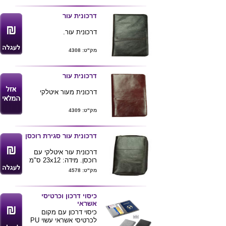
עור ושולף כרטיסי אשראי
טכנולוגיית
RFID
דרכונית עור
BLOCKING
6.5X9.9
דרכונית עור.
ניתן למתג את הארנק
בלוגו חברה או שם אישי
מק"ט: 4308
מגיע בקופסא יוקרתית
דרכונית עור
דרכונית מעור איטלקי
מק"ט: 4309
דרכונית עור סגירת רוכסן
דרכונית עור איטלקי עם
רוכסן. מידה: 23x12 ס"מ
מק"ט: 4578
כיסוי דרכון וכרטיסי
אשראי
כיסוי דרכון עם מקום
לכרטיסי אשראי עשוי PU