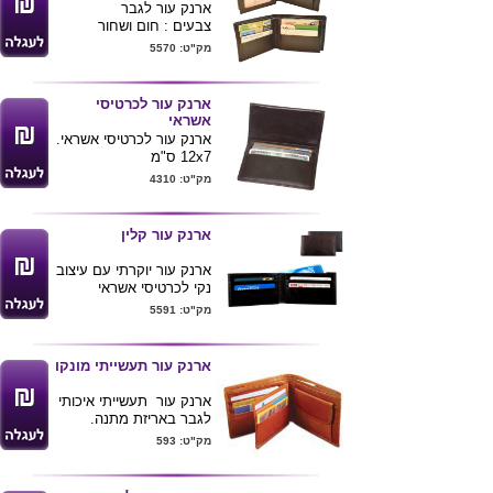
הארנק מגיע בתבעים חום
ארנק עור לגבר
ושחור
צבעים : חום ושחור
מידות סגור 9X11
מק"ט: 5570
מידות פתוח 9X12
ארנק עור לכרטיסי
אשראי
ארנק עור לכרטיסי אשראי.
12x7 ס"מ
קיים דגם נוסף עם 18
מק"ט: 4310
חוצצים פנימיים .
ארנק עור קלין
ארנק עור יוקרתי עם עיצוב
נקי לכרטיסי אשראי
ושטרות
מק"ט: 5591
ניתן להדפיס או להטביע
את המוצר בלוגו חברה
9X10
ארנק עור תעשייתי מונקו
מגיע עם קופסת מתנה
ארנק עור תעשייתי איכותי
לגבר באריזת מתנה.
מידות: 18x8.5x3
מק"ט: 593
לרכישת מוצר