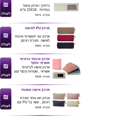
נרתיק / ארנק איפור
במידות : 23X18 ס"מ
מגיע בשני צבעים לפי
מק"ט: 9371
תמונה
ניתן להדפיס לוגו ע"ג
המוצר .
ארנק PU לאישה
ארנק עור תעשייתי איכותי
לאישה סגירת רוכסן,
רצועת אחיזה, תאים
מק"ט: 5681
פנימיים למטבעות, שטרות
וכרטיסי אשראי. באריזת
מתנה.
ארנק איכותי כרטיסי
ניתן להדפיס לוגו ע"ג
אשראי וכסף
הארנק .
ארנק אישה לכרטיסי
אשראי , שטרות וכסף קטן
, עשוי PU איכותי
מק"ט: 9939
מידות : 14X8.5 ס"מ
מגיע במבחר צבעים לפי
תמונה , ארוז בקופסת
ארנק אישה אופנתי
מתנה
ניתן למתג את הארנק
ארנק תא אחד סגירת
בהדפסה או בהטבעת לוגו
רוכסן , עשוי בד PU עם
הלקוח .
בטנה , שרשרת מוזהבת
מק"ט: 9435
מגיע בצבעים לפי תמונה .
מידות : 15X9.5 ס"מ