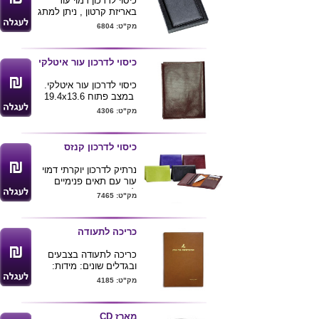
כיסוי לדרכון דמוי עור
באריזת קרטון , ניתן למתג
את הכיסוי
מק"ט: 6804
כיסוי לדרכון עור איטלקי
כיסוי לדרכון עור איטלקי.
במצב פתוח 19.4x13.6
ס"מ
מק"ט: 4306
כיסוי לדרכון קנזס
נרתיק לדרכון יוקרתי דמוי
עור עם תאים פנימיים
לכרטיסי אשראי ורוכסן
מק"ט: 7465
לכסף קטן ,
ניתן להטביע לוגו הלקוח
ע"ג המוצר .
כריכה לתעודה
מגיע במגוון צבעים לפי
תמונה .
כריכה לתעודה בצבעים
ובגדלים שונים: מידות:
32*23 35*23 34*26 32*25
מק"ט: 4185
32*19 32*15 22*16 34*26
מארז CD