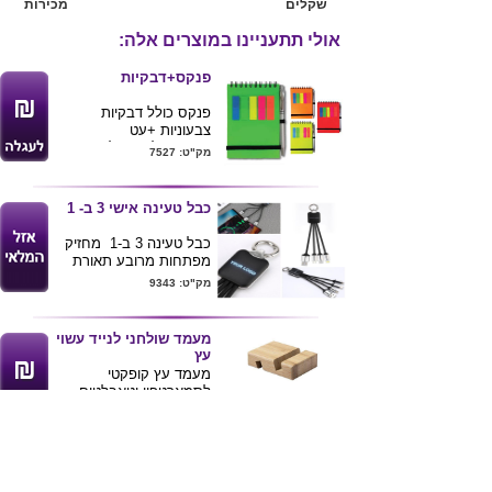
שקלים
מכירות
אולי תתעניינו במוצרים אלה:
פנקס+דבקיות
פנקס כולל דבקיות
צבעוניות +עט
כריכה פוליפרופילן שקוף
מק"ט: 7527
במבחר צבעים זוהרים
פנקס כולל 60 דפי שורה
גודל ס"מ A6 .... 14*9
כבל טעינה אישי 3 ב- 1
כבל טעינה 3 ב-1 מחזיק
מפתחות מרובע תאורת
LED - מתאים
מק"ט: 9343
למכשירים : אייפון ,
אנדרואיד ו TYPE-C
הגימיק המוצר הוא כאשר
מעמד שולחני לנייד עשוי
חורטים בלייזר את לוגו
עץ
הלקוח הלוגו יוצא מואר .
מעמד עץ קופקטי
מידות המוצר : 2.3X1.7
לסמארטפון וטאבלטים .
ס"מ
ניתן למתג את המוצר
מק"ט: 10046
בלוגו הלקוח
מידות : 8X5.9X1.9 ס"מ
כובע קסקט כותנה
סרוקה 6 פאנל