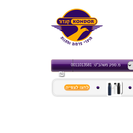
מ.ספק משהב"ט: 0011013581
לחצו לצפייה