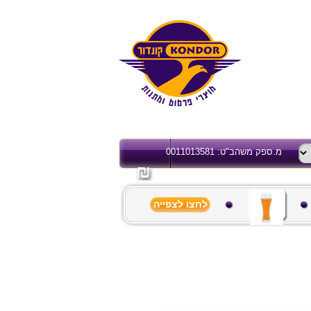
מ.ספק משהב"ט: 0011013581
לחצו לצפייה