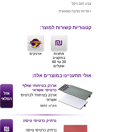
צבע
חום ניקל
+
אריזת מתנה מפוארת
קטגוריות קשורות למוצר:
מתנות
ארנקים
בתקציב
30 עד 40
שקלים
אולי תתעניינו במוצרים אלה:
ארנק בטיחותי שולף
כרטיסי אשראי
ארנק בטיחותי לכרטיסי
אשראי
עשוי מתכת מגיע בצבעים
מק"ט: 4603
כסוף וטיטניום
מוגןnfc and rafid
ניתן לחרוט/להדפיס לוגו
נרתיק כרטיסי טיסה
של הלקוח
נרתיק כרטיסי טיסה