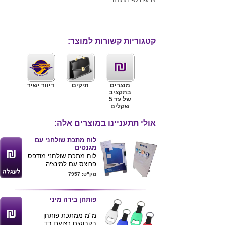
קטגוריות קשורות למוצר:
מוצרים
תיקים
דיוור ישיר
בתקציב
של עד 5
שקלים
אולי תתעניינו במוצרים אלה:
לוח מתכת שולחני עם
מגנטים
לוח מתכת שולחני מודפס
פרוצס עם למינציה
מבריקה , הלוח מתאים
מק"ט: 7957
למגנטים מכל הסוגים .
ניתן להדפיס מגנטים
זכוכית או מגנטים מדורגים
פותחן בירה מיני
ולהוסיף טוש מחיק מגנטי
מחיר המוצר מתייחס
מ"מ ממתכת פותחן
לכמות של 100 יחידות
בקבוקים רצועת בד