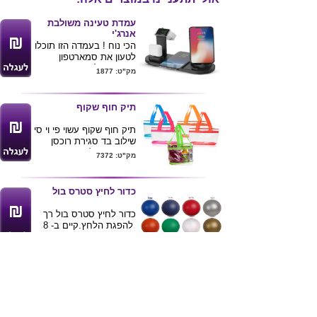
עמדת טעינה משולבת
אנרג'י
הכי נוח ! בעמדה הזו תוכלו
לטעון את סמארטפון
בטעינה אלחוטית או
מק"ט: 1877
המעמד , את האיירפודס
ואת השעון החכם שלכם .
מידות : 23X9X12 ס"מ
תיק חוף שקוף
מגיע בצבעים שחור ולבן
ניתן להדפיס לוגו ע"ג
תיק חוף שקוף עשוי פי וי סי
המוצר
שילוב בד סגירת רוכסן
פרקטי נוח לשטיפה
מק"ט: 7372
גודל 42*36*9.5
צבעים שקוף שילוב-
כתום.כחול.ירוק.
כדור לחיץ סטרס בול
כדור לחיץ סטרס בול רך
להפגת הלחץ.קיים ב- 8
צבעים מלאים
מק"ט: 947
מתאים במיוחד ל
כנסים
ותערוכות
עניבה רוכסן עם לוגו
**לתשומת ליבכם
בהדפסת לוגו ע"ג מוצר
עניבה סאטן
זה
נפתחת ונסגרת עם רוכסן
יתכנו שברים קלים