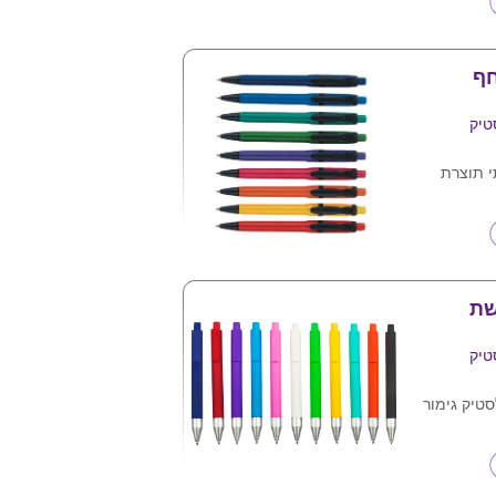
ואיכותית
חף
טיק
י תוצרת
ם
טיק
טיק גימור
ול לשימוש
 של צבעים