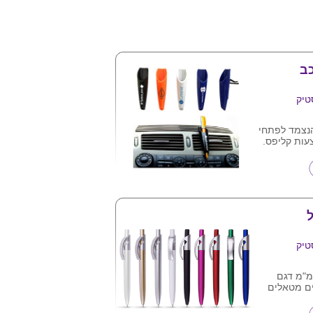
ב
טיק
נצמד לפתחי
עות קליפס.
יק
 צבעים,ניתן
צר (
עם מגוון
עטי
ל
טיק
 לחצן חוד 0.5 מ"מ דגם
ים מטאלים
 העט בלוגו