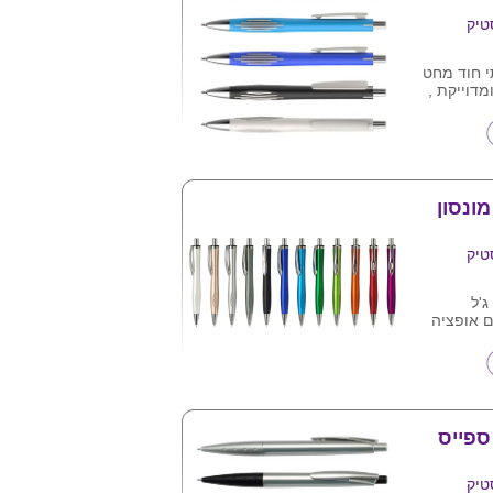
טיק
י חוד מחט
מדוייקת ,
 לפי תמונה .
ע"ג המוצר .
ונסון
טיק
 אופציה
העט .
תמונה
ספייס
טיק