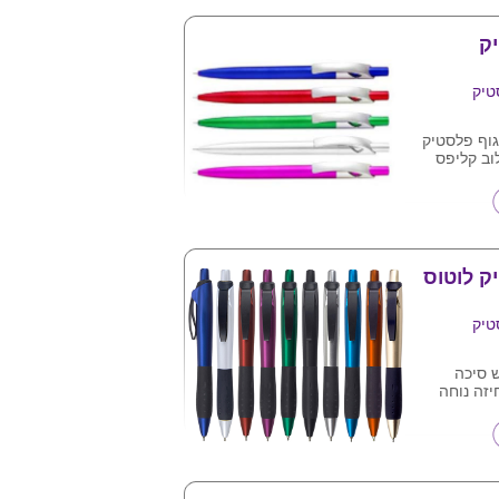
 של הלקוח
ק
טיק
וב קליפס
ק לוטוס
טיק
ש סיכה
יזה נוחה
ים