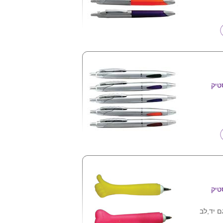
טיק
טיק
ם יד,לב