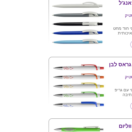
נג'ל
טיק
י חוד מחט
איכותית
מגוון צבעים
להדפיס לוגו
גראס לבן
טיק
 עם גריפ
תיבה
, מגיע במגוון
ן לפי תמונה
 ע"ג המוצר .
וליום