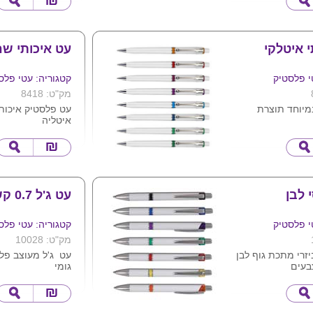
חברה
כתיבת העט חלקה 
י איטלקי
עט איכותי ש
י פלסטיק
קטגוריה: עטי פלס
מק"ט: 8418
מיוחד תוצרת
עט פלסטיק איכות
איטליה
בעים
מסיבי ויפה
מגיע במגוון צבעי
 לבן
עט ג'ל 0.7 קשת
י פלסטיק
קטגוריה: עטי פלס
מק"ט: 10028
יזרי מתכת גוף לבן
עט ג'ל מעוצב פלס
בעים
גומי
חוד 0.7 דיו כפ
ממושך יותר
דיו תוצרת גרמיה
מגיע במגוון גדול