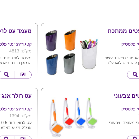
טים ממתכת
מעמד עט לרכ
י פלסטיק
קטגוריה: עטי פלס
מק"ט: 4813
אביזרי מישרד עשוי
מעמד לעט יחיד ה
 להדפיס לוגו ע"ג
המזגן ברכב באמצ
המוצר עשוי פלסט
מידות 7.5ס"מ קוטר , גובה 13
קשיח ומגיע במבחר
למתג שם החברה.
ניתן לארוז את המו
בתוספת תשלום ) 
פלסטיק
.
ם צבעוני
עט רולר אנג'
י פלסטיק
קטגוריה: עטי פלס
מק"ט: 1394
 מעוצב וצבעוני
עט
אנג"ל מגיע בצבע
לוגו ע"ג המוצר.
יוקרתיים
ניתן למתג את גוף