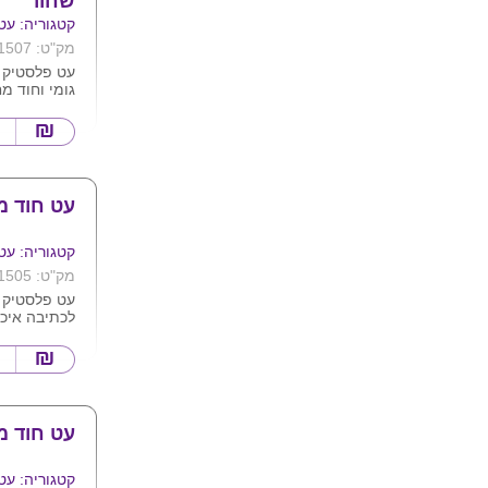
שחור
קטגוריה: עט
מק"ט: 1507
עט פלסטיק א
גומי וחוד מ
איכותית ומדו
צבעים על בס
תמונה . ניתן
המוצר .
עט חוד מח
קטגוריה: עט
מק"ט: 1505
עט פלסטיק 
לכתיבה איכו
מגיע במגוון
לבן לפי תמו
לוגו ע"ג המו
עט חוד מ
קטגוריה: עט