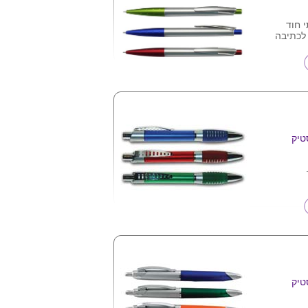
 חוד
ג'ל לכתיבה
, מגיע במגוון
סף לפי
יס לוגו ע"ג
טיק
טיק