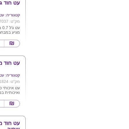
עט חוד ג'
קטגוריה: עט
מק"ט: 7037
עט ג'ל 0.7 מ"מ גוף פלסטיק
מגיע במבחר
קליפס לבן
עט חוד מ
קטגוריה: עט
מק"ט: 1824
עט איכותי 
ואיכותית במ
עם אביזרי 
מגיע בצבעי
תמונה .
ניתן להדפיס
עט חוד 