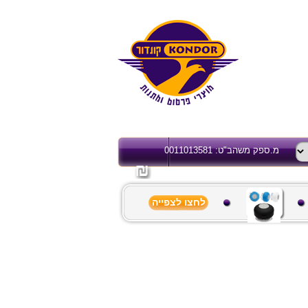
מ.ספק משהב"ט: 0011013581
לחצו לצפייה