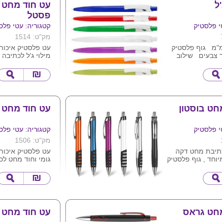
ל
עט חוד מחט א
פסטל
י פלסטיק
קטגוריה: עטי פלס
מק"ט: 1514
עט פלסטיק איכות
 צבעים שילוב
מילוי ג'ל לכתיבה 
ומדוייקת , מגיע ב
לפי תמונה . ניתן 
ע"ג המוצר .
חט בוסטון
עט חוד מחט 
י פלסטיק
קטגוריה: עטי פלס
מק"ט: 1506
כתיבת מחט דקה
עט פלסטיק איכותי
יוחד , גוף פלסטיק
גומי וחוד מחט לכ
מתכת
איכותית ומדוייקת 
ם מטאלים לפי
צבעים על בסיס לב
. ניתן להדפיס לוגו
 לוגו ע"ג המוצר
מחט גראס
עט חוד מחט ו