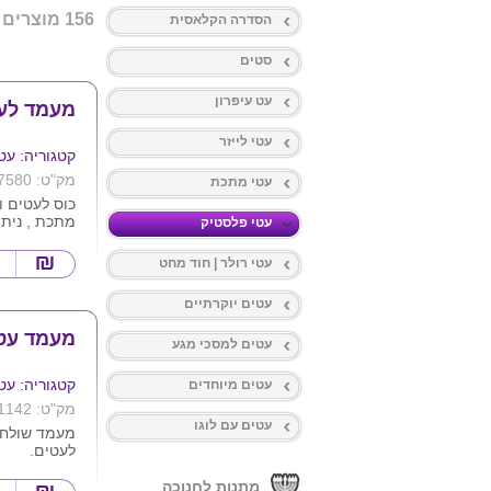
156 מוצרים
הסדרה הקלאסית
סטים
עט עיפרון
מעמד לע
עטי לייזר
קטגוריה: עט
מק"ט: 7580
עטי מתכת
כוס לעטים ו
מתכת , ניתן
עטי פלסטיק
המוצר .
עטי רולר | חוד מחט
ס"מ
עטים יוקרתיים
מעמד עטי
עטים למסכי מגע
קטגוריה: עט
עטים מיוחדים
מק"ט: 1142
עטים עם לוגו
מעמד שולחני
לעטים.
ניתן להדפיס 
מתנות לחנוכה