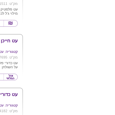
מק"ט: 1511
עט פלסטיק 
מילוי ג'ל לכ
ומדוייקת , 
לבן לפי תמו
לוגו ע"ג המו
עט חייכן
קטגוריה: עט
מק"ט: 7695
עט כדורי פל
על השולחן
גובה עט 20 ס"מ
לא ניתן למ
עט כדורי
קטגוריה: עט
מק"ט: 4182