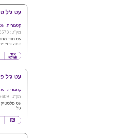
עט ג'ל טו
קטגוריה: עט
מק"ט: 8573
נוחה ורציפה
סיומת גומי 
ופתיחה של 
מגיע בשלל 
ניתן למתג ב
עט ג'ל פ
קטגוריה: עט
מק"ט: 9609
עט פלסטיק 
ג'ל
חוד 0.7
כולל גריפ ג
מגיע בצבעי