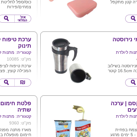
לוח מחושב
רה קטן מתקפל
כוס/ספל לחליטת
רים ) .
צמחים/פירות
ד מתנות ליולדות
 לוגו ע"ג המוצר
עשוי זכוכית בורוס
מסננת מכסה ותחת
נירוסטה
מתאים למשרד ול
נפח 480 מ"ל מגיע באריזה
ניתן להדפיס לוגו
 נירוסטה
ערכת טיפוח ל
תינוק
נות ליולדת
קטגוריה: מתנות ל
מק"ט: 10085
ירוסטה בשילוב
ערכת טיפוח לציפור
פלסטיק .גובה 16.5cm קוטר
המכילה קוצץ, פצי
ומספריים.
 להדפיס לוגו ע"ג
הערכה זמינה במא
המתאימים לבנים א
מתאפשר מיתוג אי
הקופסה עם הלוגו
מידות המארז : רוחב 13.5
ם | ערכה
פלטת חימום ו
גובה 11.5+2 ס"מ לשונית
עים
שתיה
עומק 2.4 ס"מ
נות ליולדת
קטגוריה: מתנות ל
מק"ט: 9360
 צמח בפחית
מארז מתנה מפנק 
ממותגת , כ - 5 ימים מרגע
חימום מופעלת ב