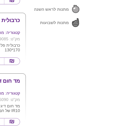
רשת תחתונה
צמחים , תה 
מתנות לראש השנה
חבק סיליקון
לפי תמונה
כרבולית פ
ניתן להדפיס
מתנות לשבועות
קטגוריה: מת
מק"ט: 9085
כרבולית פלי
170*130
ניתן לרקום ל
מד חום די
קטגוריה: מת
מק"ט: 6090
מד חום דיגי
לרכישת 
בכמויות
הפיתרון המ
ומשלוח 
גוף לתינוקות
לחצ/י כ
ללא צורך ב
לפה , המדי