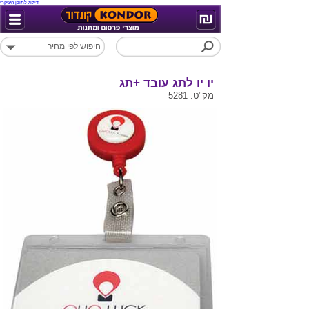
דילוג לתוכן העיקרי
יו יו לתג עובד +תג
מק"ט: 5281