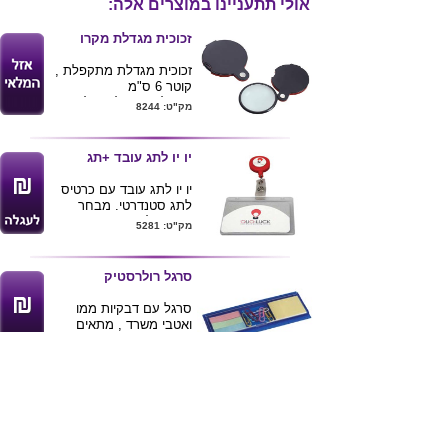
אולי תתעניינו במוצרים אלה:
זכוכית מגדלת מקרו
זכוכית מגדלת מתקפלת ,
קוטר 6 ס"מ
ניתן להדפיס לוגו על גבי
מק"ט: 8244
המוצר
יו יו לתג עובד +תג
יו יו לתג עובד עם כרטיס
לתג סטנדרטי. מבחר
צבעים לבחירה.
מק"ט: 5281
סרגל רולרסטיק
סרגל עם דבקיות ממו
ואטבי משרד , מתאים
במיוחד
לדיוור ישיר
מק"ט: 1077
במעטפה רגילה
גודל: 11X8.5X2.7 ס''מ
סכין יפנית במחזיק
מפתחות
סכין יפנית קטנה עם
כפתור מעצור