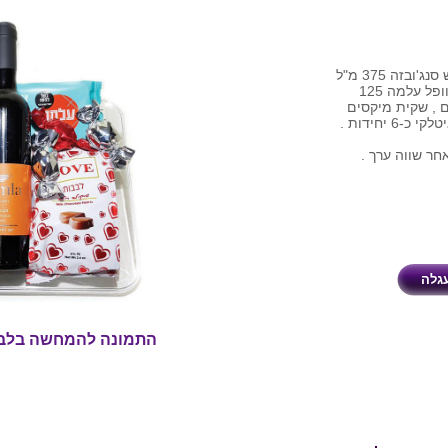
חבילת שי בינונית הכוללת : יין אדום יבש סנג'ובזה 375 מ"ל
, שקית לבבות שוקולד 70 גר' , אפיפית וופל עלמה 125
' פרליני צדפים חלב לבן 45 גרם , שקית מיקסים
חר שווה ערך .
התמונה להמחשה בלב