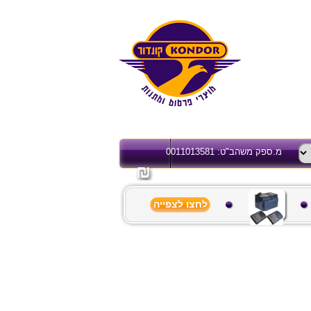
מ.ספק משהב"ט: 0011013581
לחצו לצפייה