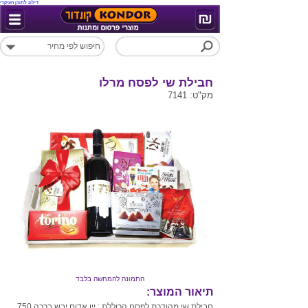
דילוג לתוכן העיקרי
חבילת שי לפסח מרלו
מק"ט: 7141
התמונה להמחשה בלבד
תיאור המוצר:
חבילת שי מהודרת לפסח הכוללת : יין אדום יבש ברכה 750