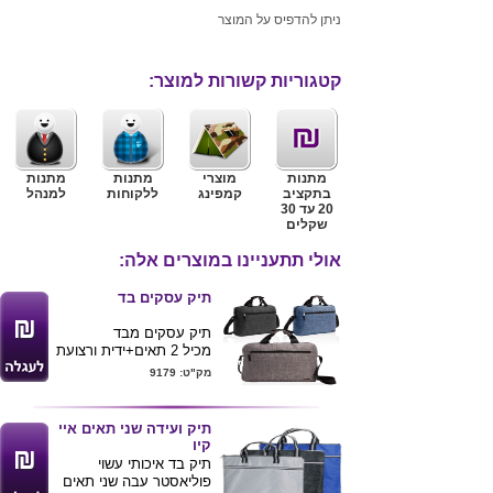
ניתן להדפיס על המוצר
קטגוריות קשורות למוצר:
מתנות
מוצרי
מתנות
מתנות
בתקציב
קמפינג
ללקוחות
למנהל
20 עד 30
שקלים
אולי תתעניינו במוצרים אלה:
תיק עסקים בד
תיק עסקים מבד
מכיל 2 תאים+ידית ורצועת
נשיאה
מק"ט: 9179
38 ס"מ / 39 ס"מ
בצבעים: כחול / שחור /
אפור
תיק ועידה שני תאים איי
קיו
תיק בד איכותי עשוי
פוליאסטר עבה שני תאים