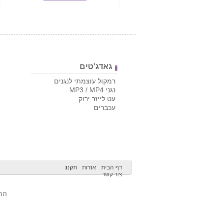
גאדג'טים
רמקול עוצמתי לנגנים
נגני MP3 / MP4
עט לייזר ירוק
עכברים
דף הבית
אודות
תקנון
צור קשר
הרש