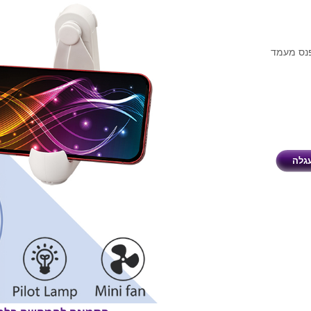
וורר ופנס מעמד