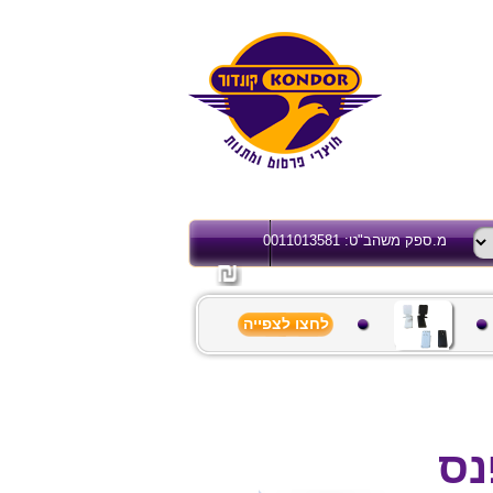
מ.ספק משהב"ט: 0011013581
לחצו לצפייה