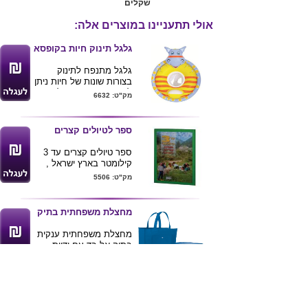
שקלים
אולי תתעניינו במוצרים אלה:
גלגל תינוק חיות בקופסא
גלגל מתנפח לתינוק
בצורות שונות של חיות ניתן
למתג את המוצר בלוגו
מק"ט: 6632
חברה 80*68
ספר לטיולים קצרים
ספר טיולים קצרים עד 3
קילומטר בארץ ישראל ,
הספר מאוייר ומתומצת
מק"ט: 5506
לטיולים קצרים עם
המשפחה על בסיס " כל
אחד יכול " .
מחצלת משפחתית בתיק
מחצלת משפחתית ענקית
בתיק אל בד עם ידיות
גודל 260*180
מק"ט: 6512
ניתן להדפיס לוגו ע"ג
התיק
גודל תיק 37*30
מחצלת קש קונוס