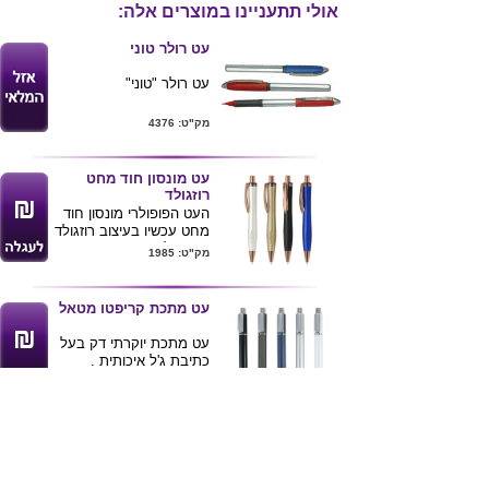
אולי תתעניינו במוצרים אלה:
עט רולר טוני
עט רולר "טוני"
מק"ט: 4376
עט מונסון חוד מחט
רוזגולד
העט הפופולרי מונסון חוד
מחט עכשיו בעיצוב רוזגולד
עשוי פלסטיק עם אביזרי
מק"ט: 1985
מתכת ,איכותי עם כתיבה
איכותית .
מגיע בצבעים לפי תמונה
עט מתכת קריפטו מטאל
ניתן להדפיס לוגו ע"ג
העטים .
עט מתכת יוקרתי דק בעל
כתיבת ג'ל איכותית .
ניתן למתג את העט
מק"ט: 1855
בהדפסה או בחריטה .
עט רולר ג'ל ג'יגה
עט רולר גל כרית מגע