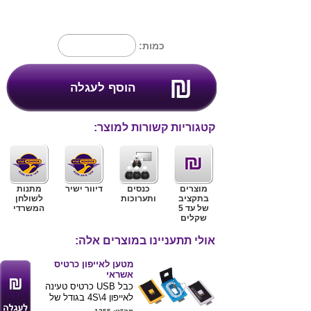
כמות:
קטגוריות קשורות למוצר:
מוצרים
כנסים
דיוור ישיר
מתנות
בתקציב
ותערוכות
לשולחן
של עד 5
המשרדי
שקלים
אולי תתעניינו במוצרים אלה:
מטען לאייפון כרטיס
אשראי
כבל USB כרטיס טעינה
לאייפון 4\4S בגודל של
כרטיס אשראי מידות :