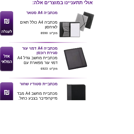
אולי תתעניינו במוצרים אלה:
מכתביה A4 סטאר
מכתביה A4 כולל תאים
לאיחסון
סגר מיוחד גומי
מק"ט: 8590
ניתן להדפיס לוגו של
הלקוח
מכתביה A4 דמוי עור
סגירת רוכסן
מכתביית מחשב גודל A4
דמוי עור מפוארת עם
תאים פנימיים וסגירת
מק"ט: 6923
רוכסן .
מגיע עם מחשבון
ניתן להדפיס לוגו ע"ג
מכתביית סטודיו שחור
המוצר
מכתביית מחשב A4 מבד
מייקרופייבר בצבע כחול.
מק"ט: 450
מכתביה קלאס כולל
מנעול
מכתביה יוקרתית דמוי עור
כולל מנעול