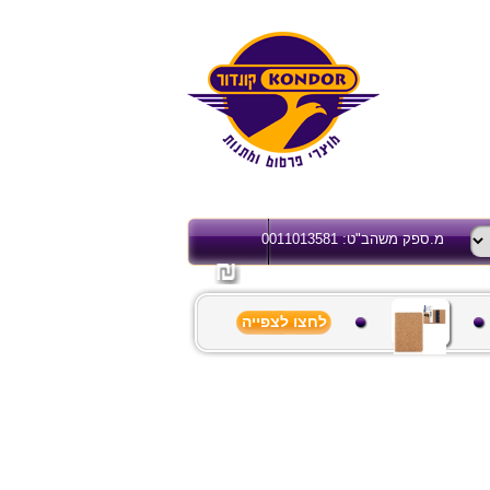
מ.ספק משהב"ט: 0011013581
לחצו לצפייה