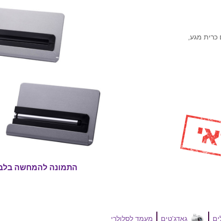
כרית מגע,
התמונה להמחשה בלב
גאדג'טים
מעמד לסלולרי