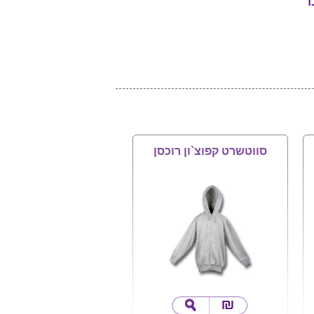
ד
סווטשרט קפוצ`ון רוכסן