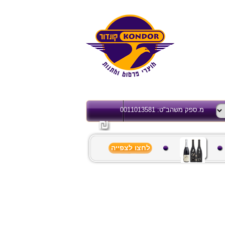
מ.ספק משהב"ט: 0011013581
לחצו לצפייה