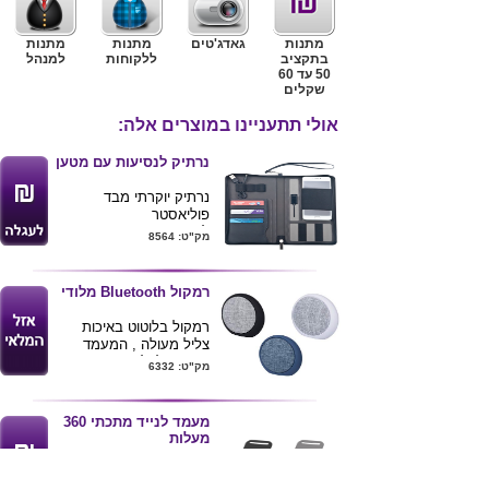
מתנות
גאדג'טים
מתנות
מתנות
בתקציב
ללקוחות
למנהל
50 עד 60
שקלים
אולי תתעניינו במוצרים אלה:
נרתיק לנסיעות עם מטען
נרתיק יוקרתי מבד
פוליאסטר
לנרתיק מטען חזק
מק"ט: 8564
4000mah
לנרתיק תאים לכרטיס
אשראי , כרטיס טיסה
רמקול Bluetooth מלודי
וכרטיסי ביקור
תא לטלפון נייד
רמקול בלוטוט באיכות
נורית בקרה לחוזק הסוללה
צליל מעולה , המעמד
מגיע באריזת מתנה
מתאים לכל סוגי הניידים .
מק"ט: 6332
ניתן למתג את המוצר
כיסוי בד יוקרתי בקדמת
בלוגו
הרמקול
14X24X2
מגיע בשני צבעים לפי
מעמד לנייד מתכתי 360
תמונה
מעלות
שירותי דפוס של לוגו
מעמד מתכתי
הלקוח ע"ג המוצר .
לסמארטפונים