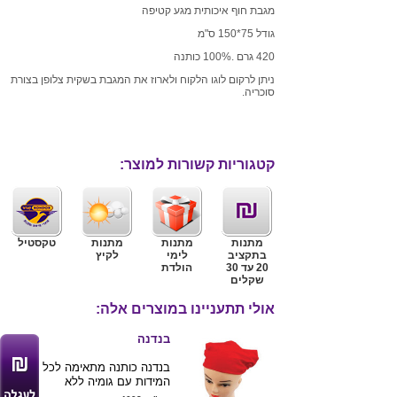
מגבת חוף איכותית מגע קטיפה
גודל 75*150 ס"מ
420 גרם .100% כותנה
ניתן לרקום לוגו הלקוח ולארוז את המגבת בשקית צלופן בצורת
סוכריה.
קטגוריות קשורות למוצר:
מתנות
מתנות
מתנות
טקסטיל
בתקציב
לימי
לקיץ
20 עד 30
הולדת
שקלים
אולי תתעניינו במוצרים אלה:
בנדנה
בנדנה כותנה מתאימה לכל
המידות עם גומיה ללא
צורך בקשירה.