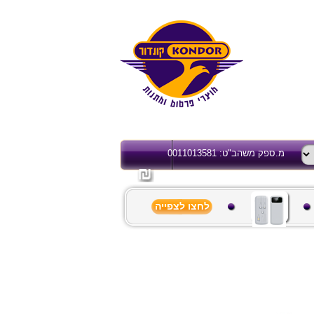
מ.ספק משהב"ט: 0011013581
לחצו לצפייה