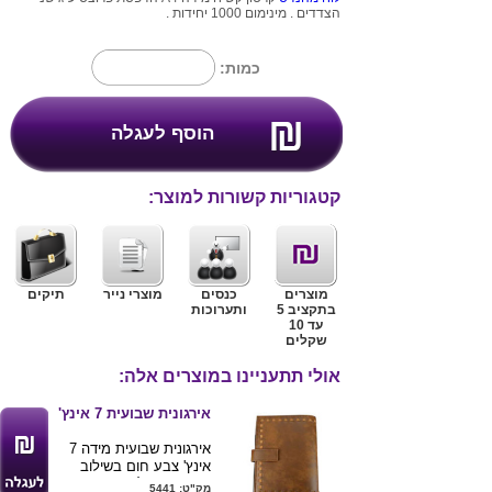
הצדדים . מינימום 1000 יחידות .
כמות:
קטגוריות קשורות למוצר:
מוצרים
כנסים
מוצרי נייר
תיקים
בתקציב 5
ותערוכות
עד 10
שקלים
אולי תתעניינו במוצרים אלה:
אירגונית שבועית 7 אינץ'
אירגונית שבועית מידה 7
אינץ' צבע חום בשילוב
ריבועים , כל אירגונית
מק"ט: 5441