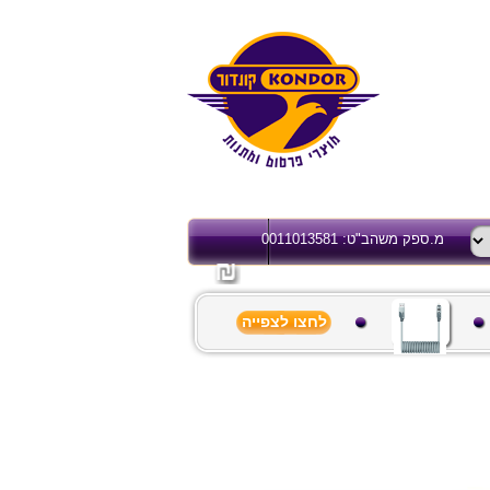
מ.ספק משהב"ט: 0011013581
לחצו לצפייה