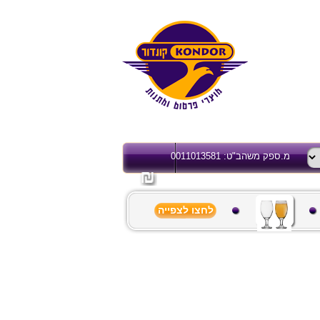
מ.ספק משהב"ט: 0011013581
לחצו לצפייה