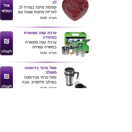
לב
קופסת מתנה בצורת לב
לאריזת מתנות שונות עם
עיתורים של שושנים .
מק"ט: 5326
ניתן לקבל מחיר עם מילוי
סוכריות או שוקולדים.
מידות : 11X11X3.5 ס"מ
ערכת קפה מפוארת
במזוודה
ערכת קפה מפוארת
במזוודה קשיחה.
מק"ט: 5150
ספל טרמי נירוסטה
משולב
ספל טרמי מנירוסטה
בשילוב פלסטיק .גובה
16.5cm קוטר 8cm
מק"ט: 4159
ניתן לחרוט / להדפיס לוגו
ע"ג המוצר
לאקי במבוק 5 קנים
מארז לאקי במבוק 5 קנים
בכלי זכוכית מהודר
מק"ט: 5057