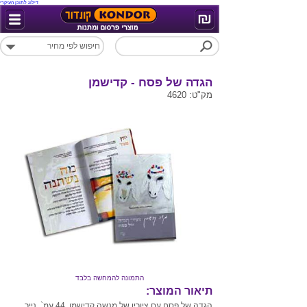
דילוג לתוכן העיקרי
הגדה של פסח - קדישמן
מק"ט: 4620
התמונה להמחשה בלבד
תיאור המוצר:
הגדה של פסח עם ציוריו של מנשה קדישמן. 44 עמ`, נייר