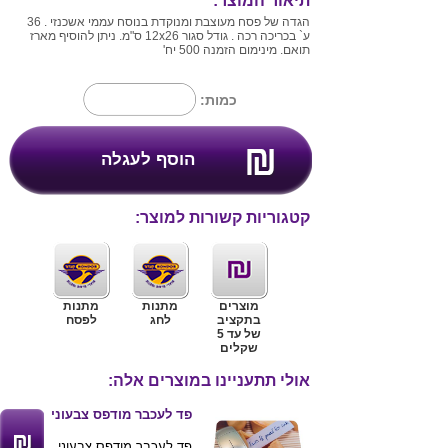
תיאור המוצר:
הגדה של פסח מעוצבת ומנוקדת בנוסח עממי אשכנזי . 36
ע` בכריכה רכה . גודל סגור 12x26 ס"מ. ניתן להוסיף מארז
תואם. מינימום הזמנה 500 יח'
כמות:
קטגוריות קשורות למוצר:
מוצרים
מתנות
מתנות
בתקציב
לחג
לפסח
של עד 5
שקלים
אולי תתעניינו במוצרים אלה:
פד לעכבר מודפס צבעוני
פד לעכבר מודפס צבעוני