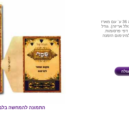
הגדה של פסח בעיצוב עתיק. כריכה רכה 36 ע` עם מארז
ל 2 ש"ח ולא כולל אריזה). גודל
פת דפי פרסומות.
למינימום הזמנה
התמונה להמחשה בלב