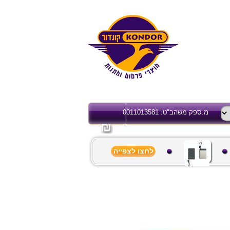
מ.ספק משהב"ט: 0011013581
לחצו לצפייה