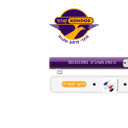
מ.ספק משהב"ט: 0011013581
לחצו לצפייה