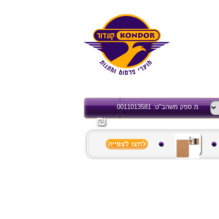
מ.ספק משהב"ט: 0011013581
לחצו לצפייה