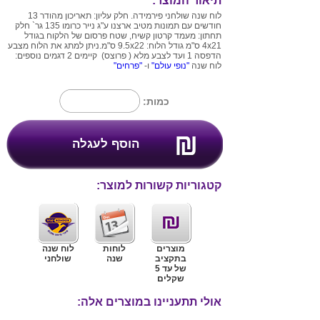
תיאור המוצר:
לוח שנה שולחני פירמידה. חלק עליון: תאריכון מהודר 13
חודשים עם תמונות מטיב ארצנו ע"ג נייר כרומו 135 גר` חלק
תחתון: מעמד קרטון קשיח, שטח פרסום של הלקוח בגודל
4x21 ס"מ גודל הלוח: 9.5x22 ס"מ.ניתן למתג את הלוח מצבע
הדפסה 1 ועד לצבע מלא ( פרוצס) קיימים 2 דגמים נוספים:
לוח שנה
"נופי עולם"
ו-
"פרחים"
כמות:
קטגוריות קשורות למוצר:
מוצרים
לוחות
לוח שנה
בתקציב
שנה
שולחני
של עד 5
שקלים
אולי תתעניינו במוצרים אלה: